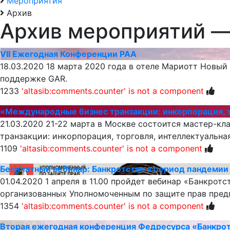
Мероприятия
Архив
Архив мероприятий
—
VII Ежегодная Конференции РАА
18.03.2020
18 марта 2020 года в отеле Мариотт Новый 
поддержке GAR.
1233
'altasib:comments.counter' is not a component
«Международные бизнес транзакции: инкорпорация, т
21.03.2020
21-22 марта в Москве состоится мастер-клас
транзакции: инкорпорация, торговля, интеллектуальная
1109
'altasib:comments.counter' is not a component
Бесплатный вебинар: Банкротство в период пандемии
01.04.2020
1 апреля в 11.00 пройдет вебинар «Банкрот
организованных Уполномоченным по защите прав пред
1354
'altasib:comments.counter' is not a component
Вторая ежегодная конференция Федресурса «Банкротс