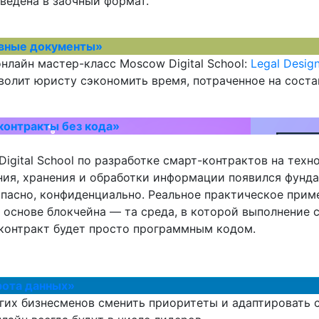
ведена в заочный формат.
ивные документы»
нлайн мастер-класс Moscow Digital School:
Legal Desi
волит юристу сэкономить время, потраченное на соста
контракты без кода»
igital School по разработке смарт-контрактов на техн
ия, хранения и обработки информации появился фунда
зопасно, конфиденциально. Реальное практическое при
основе блокчейна — та среда, в которой выполнение см
-контракт будет просто программным кодом.
рота данных»
их бизнесменов сменить приоритеты и адаптировать с