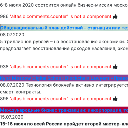
6-8 июля 2020 состоится онлайн бизнес-миссия моско
986
'altasib:comments.counter' is not a component
Общенациональный план действий - стагнация или т
08.07.2020
5 триллионов рублей – на восстановление экономики.
предполагает восстановление доходов населения, эко
938
'altasib:comments.counter' is not a component
Курс Moscow Digital School: Blockchain Lawyers «Пр
08.07.2020
Технология блокчейн активно интегрируется
смарт-контракты.
896
'altasib:comments.counter' is not a component
Международные бизнес транзакции: инкорпорация, то
15.07.2020
15-16 июля по всей России пройдет второй мастер-кла