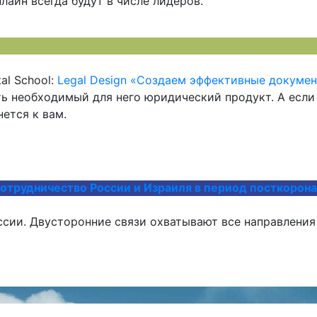
лайн всегда будут в числе лидеров.
al School:
Legal Design «Создаем эффективные докумен
ь необходимый для него юридический продукт. А если в
ется к вам.
отрудничество России и Израиля в период посткорон
ссии. Двусторонние связи охватывают все направлени