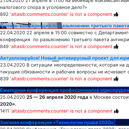
21.04.2020
21 апреля в 11:00 на вебинаре #бизнесантив
налогового спора в уголовное дело?»
892
'altasib:comments.counter' is not a component
Онлайн-конференция по разьяснению третьего пакет
22.04.2020
22 апреля в 15:00 совместно с Департаме
конференция по разьяснению третьего пакета антикри
849
'altasib:comments.counter' is not a component
Актуализируйся! Новый антивирусный проект для юр
23.04.2020
В ситуации неопределенности, которая на д
текущие обязанности и рабочие вопросы не исчезают 
839
'altasib:comments.counter' is not a component
Ежегодная конференция профессионалов юриспруденц
25.04.2020
25 — 26 апреля 2020 года
в Москве состои
2020».
1411
'altasib:comments.counter' is not a component
Заочная конференция «Технологии права 2020»