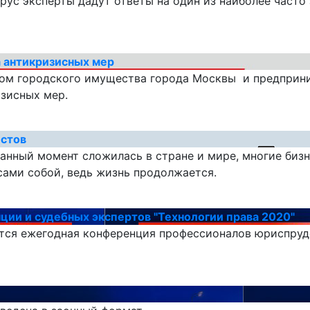
ирус эксперты дадут ответы на один из наиболее част
а антикризисных мер
нтом городского имущества города Москвы и предпри
зисных мер.
истов
анный момент сложилась в стране и мире, многие биз
сами собой, ведь жизнь продолжается.
ии и судебных экспертов "Технологии права 2020"
тся ежегодная конференция профессионалов юриспруде