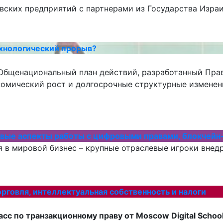
вских предприятий с партнерами из Государства Израи
ехнологический прорыв?
 Общенациональный план действий, разработанный Прав
номический рост и долгосрочные структурные изменен
авовые аспекты работы с цифровыми правами, блокчей
 в мировой бизнес – крупные отраслевые игроки внедр
рговля, интеллектуальная собственность и налоги
сс по транзакционному праву от Moscow Digital Schoo