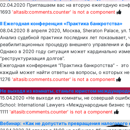
02.04.2020
Приглашаем вас на вторую ежегодную конфе
1693
'altasib:comments.counter' is not a component
II Ежегодная конференция «Практика банкротства»
08.04.2020
8 апреля 2020, Москва, Sheraton Palace, ул.
Анализ судебной практики последних лет показывает,
реабилитационных процедур внешнего управления и фи
Однако в 2020 году ситуация может кардинально изме
“реструктуризация долгов”.
Ежегодная конференция “Практика банкротства” - это
каждый может найти ответы на вопросы, о которых не
1276
'altasib:comments.counter' is not a component
Не выходя из комнаты, станьте юристом международн
15.04.2020
«Не выходи из комнаты, не совершай ошибку
School: International Lawyers «Международные бизнес 
1111
'altasib:comments.counter' is not a component
Вебинар: «Как не допустить превращения налогового 