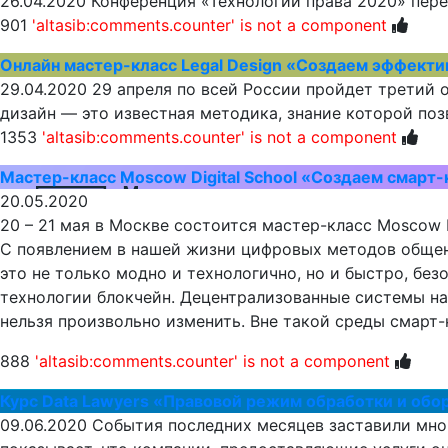
26.04.2020
Конференция «Технологии права 2020» пере
901
'altasib:comments.counter' is not a component
Онлайн мастер-класс Legal Design «Создаем эффект
29.04.2020
29 апреля по всей России пройдет третий о
дизайн — это известная методика, знание которой поз
1353
'altasib:comments.counter' is not a component
Мастер-класс Moscow Digital School «Создаем смарт-
20.05.2020
20 – 21 мая в Москве состоится мастер-класс Moscow D
С появлением в нашей жизни цифровых методов общен
это не только модно и технологично, но и быстро, бе
технологии блокчейн. Децентрализованные системы на 
нельзя произвольно изменить. Вне такой среды смарт
888
'altasib:comments.counter' is not a component
Курс Data Lawyers «Правовой режим обработки и обо
09.06.2020
События последних месяцев заставили мног