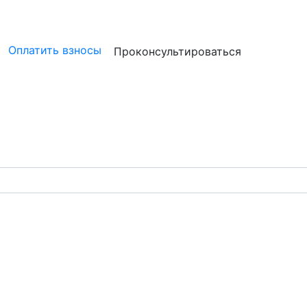
ристам
Бизнесу
Бухгалтерам и аудиторам
Профессион
Оплатить взносы
Проконсультироваться