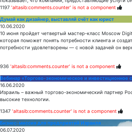
показывает, что компании, предоставляющие услуги он
1197
'altasib:comments.counter' is not a component
Думай как дизайнер, выставляй счёт как юрист
10.06.2020
10 июня пройдет четвертый мастер-класс Moscow Digit
которая поможет понять потребности клиента и создат
потребности удовлетворены — с новой задачей он верн
936
'altasib:comments.counter' is not a component
Вебинар «Торгово-экономическое и инвестиционное с
16.06.2020
Израиль – важный торгово-экономический партнер Ро
высокие технологии.
1347
'altasib:comments.counter' is not a component
Бизнес-миссия для предприятий Израиля
06.07.2020