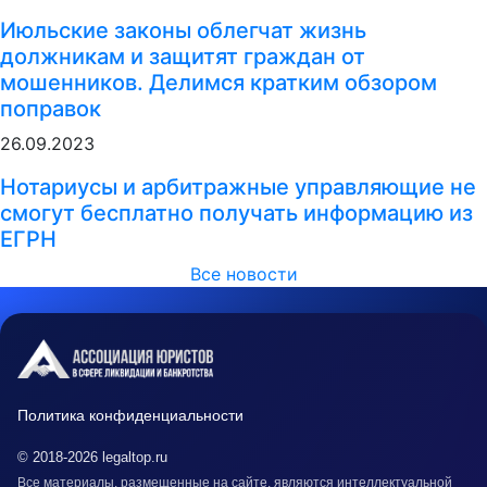
Июльские законы облегчат жизнь
должникам и защитят граждан от
мошенников. Делимся кратким обзором
поправок
26.09.2023
Нотариусы и арбитражные управляющие не
смогут бесплатно получать информацию из
ЕГРН
Все новости
Политика конфиденциальности
© 2018-2026 legaltop.ru
Все материалы, размещенные на сайте, являются интеллектуальной