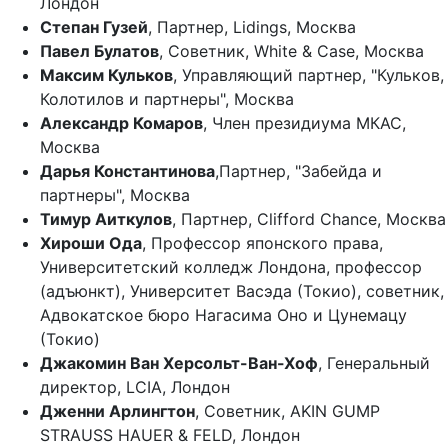
Лондон
Степан Гузей
, Партнер, Lidings, Москва
Павел Булатов
, Советник, White & Case, Москва
Максим Кульков
, Управляющий партнер, "Кульков,
Колотилов и партнеры", Москва
Александр Комаров
, Член президиума МКАС,
Москва
Дарья Константинова
,Партнер, "Забейда и
партнеры", Москва
Тимур Аиткулов
, Партнер, Clifford Chance, Москва
Хироши Ода
, Профессор японского права,
Университетский колледж Лондона, профессор
(адъюнкт), Университет Васэда (Токио), советник,
Адвокатское бюро Нагасима Оно и Цунемацу
(Токио)
Джакомин Ван Херсольт-Ван-Хоф
, Генеральный
директор, LCIA, Лондон
Дженни Арлингтон
, Советник, AKIN GUMP
STRAUSS HAUER & FELD, Лондон