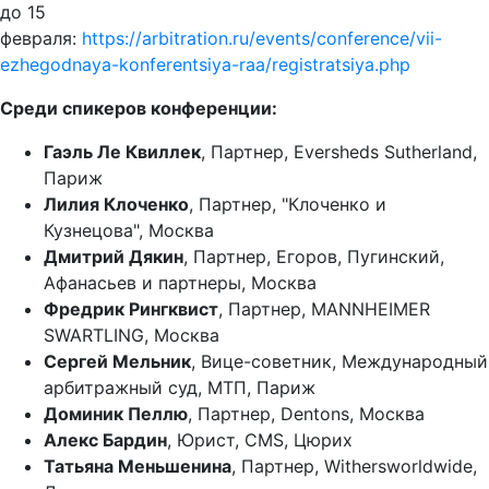
до 15
февраля:
https://arbitration.ru/events/conference/vii-
ezhegodnaya-konferentsiya-raa/registratsiya.php
Среди спикеров конференции:
Гаэль Ле Квилле
к
, Партнер, Eversheds Sutherland,
Париж
Лилия Клоченко
, Партнер, "Клоченко и
Кузнецова", Москва
Дмитрий Дякин
, Партнер, Егоров, Пугинский,
Афанасьев и партнеры, Москва
Фредрик Рингквис
т
, Партнер, MANNHEIMER
SWARTLING, Москва
Сергей Мельник
, Вице-советник, Международный
арбитражный суд, МТП, Париж
Доминик Пеллю
, Партнер, Dentons, Москва
Алекс Бардин
, Юрист, CMS, Цюрих
Татьяна Меньшенина
, Партнер, Withersworldwide,