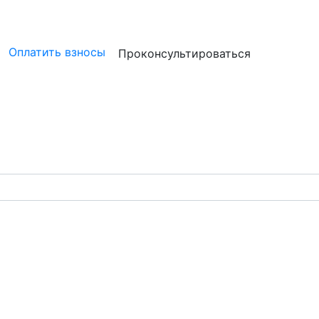
ристам
Бизнесу
Бухгалтерам и аудиторам
Профессион
Оплатить взносы
Проконсультироваться