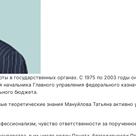
ты в государственных органах. С 1975 по 2003 годы о
я начальника Главного управления федерального казн
льного бюджета.
ые теоретические знания Мануйлова Татьяна активно 
фессионализм, чувство ответственности за порученное
сударства, в их числе орден Почета, благодарности П