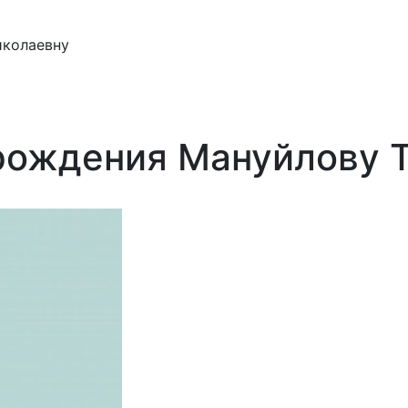
иколаевну
рождения Мануйлову Т