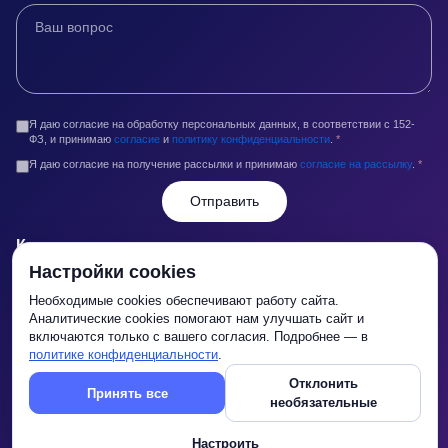
Я даю согласие на обработку персональных данных, в соответствии с 152-
ФЗ, и принимаю
согласие
и
политику конфиденциальности
.
*
Я даю согласие на получение рассылки и принимаю
согласие на рассылку
.
*
Отправить
Контакты
Настройки cookies
info@legaltop.ru
Необходимые cookies обеспечивают работу сайта.
+7 (495) 2014-014
Аналитические cookies помогают нам улучшать сайт и
г. Москва,Кропоткинский переулок, д. 4, стр. 2
включаются только с вашего согласия. Подробнее — в
политике конфиденциальности
.
С Пн по Пт с 10:00 до 18:00
Отклонить
Принять все
необязательные
Настроить