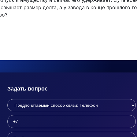
допуск к имуществу и сейчас его удерживает. Суть вс
евышает размер долга, а у завода в конце прошлого г
во?
Задать вопрос