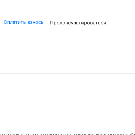
ристам
Бизнесу
Бухгалтерам и аудиторам
Профессион
Оплатить взносы
Проконсультироваться