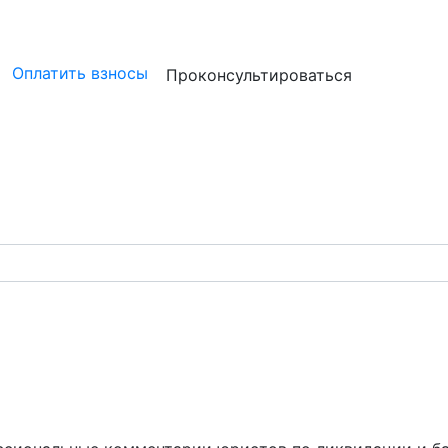
ристам
Бизнесу
Бухгалтерам и аудиторам
Профессион
Оплатить взносы
Проконсультироваться