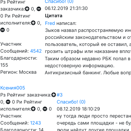
Спасибо!
(0)
Рз
Рейтинг
06.12.2019 21:31:30
заказчика:
0,
Цитата
0
Ри
Рейтинг
исполнителя:
0,
Fred
написал:
0
Зыков назвал распространяемую ин
российским законодательством и о
Участник
пользователь, который ее оставил,
Сообщений:
4542
грозить штрафы или наказание впло
Благодарности:
Таким образом недавно РБК попал 
155
недостоверную информацию.
Регион: Москва
Антикризисный банкинг. Любые вопр
Ксения005
Рз
Рейтинг заказчика:
#3
0,
0
Ри
Рейтинг
Спасибо!
(0)
исполнителя:
0,
0
08.12.2019 18:10:29
Участник
ну тогда люди просто перестан
Сообщений:
1243
очередь сами площадки - не бу
Благодарности: 14
люди найдут другие площадки д