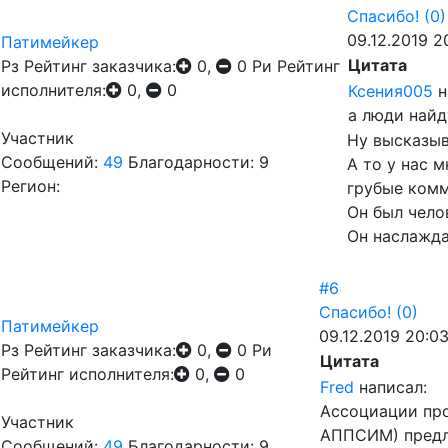
Спасибо!
(0)
09.12.2019 2
Патимейкер
Цитата
Рз
Рейтинг заказчика:
0,
0
Ри
Рейтинг
исполнителя:
0,
0
Ксения005
н
а люди найд
Участник
Ну высказыв
Сообщений:
49
Благодарности: 9
А то у нас 
Регион:
грубые комм
Он был чело
Он наслажда
#6
Спасибо!
(0)
Патимейкер
09.12.2019 20:03
Рз
Рейтинг заказчика:
0,
0
Ри
Цитата
Рейтинг исполнителя:
0,
0
Fred
написал:
Ассоциации про
Участник
АППСИМ) предл
Сообщений:
49
Благодарности: 9