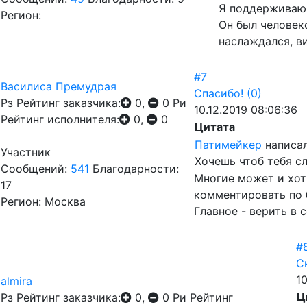
Я поддерживаю 
Регион:
Он был человеко
наслаждался, ви
#7
Василиса Премудрая
Спасибо!
(0)
Рз
Рейтинг заказчика:
0,
0
Ри
10.12.2019 08:06:36
Рейтинг исполнителя:
0,
0
Цитата
Патимейкер
написал
Участник
Хочешь чтоб тебя с
Сообщений:
541
Благодарности:
Многие может и хотя
17
комментировать по 
Регион: Москва
Главное - верить в с
#
С
10
almira
Ц
Рз
Рейтинг заказчика:
0,
0
Ри
Рейтинг