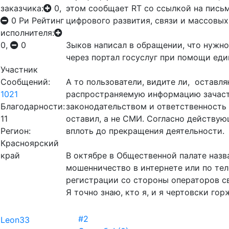
заказчика:
0,
этом сообщает RT со ссылкой на пис
0
Ри
Рейтинг
цифрового развития, связи и массовы
исполнителя:
0,
0
Зыков написал в обращении, что нужн
через портал госуслуг при помощи ед
Участник
Сообщений:
А то пользователи, видите ли, остав
1021
распространяемую информацию зачаст
Благодарности:
законодательством и ответственность
11
оставил, а не СМИ. Согласно действую
Регион:
вплоть до прекращения деятельности.
Красноярский
край
В октябре в Общественной палате назв
мошенничество в интернете или по те
регистрации со стороны операторов св
Я точно знаю, кто я, и я чертовски го
#2
Leon33