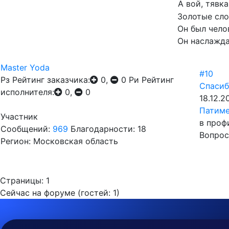
А вой, тявк
Золотые сл
Он был чело
Он наслажда
Master Yoda
#10
Рз
Рейтинг заказчика:
0,
0
Ри
Рейтинг
Спасиб
исполнителя:
0,
0
18.12.2
Патим
Участник
в проф
Сообщений:
969
Благодарности: 18
Вопрос
Регион: Московская область
Страницы:
1
Сейчас на форуме (гостей:
1
)