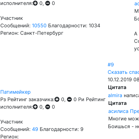
исполнителя:
0,
0
а
М
Участник
Б
Сообщений:
10550
Благодарности: 1034
Регион: Санкт-Петербург
А
С
у
#9
Сказать спа
10.12.2019 0
Цитата
Патимейкер
almira
напис
Рз
Рейтинг заказчика:
0,
0
Ри
Рейтинг
Цитата
исполнителя:
0,
0
асилиса Пр
Многие може
Участник
Боишься - н
Сообщений:
49
Благодарности: 9
Регион: