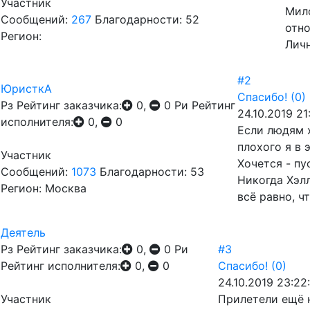
Участник
Мило
Сообщений:
267
Благодарности: 52
отно
Регион:
Личн
#2
ЮристкА
Спасибо!
(0)
Рз
Рейтинг заказчика:
0,
0
Ри
Рейтинг
24.10.2019 21
исполнителя:
0,
0
Если людям х
плохого я в 
Участник
Хочется - пу
Сообщений:
1073
Благодарности: 53
Никогда Хэлл
Регион: Москва
всё равно, ч
Деятель
Рз
Рейтинг заказчика:
0,
0
Ри
#3
Рейтинг исполнителя:
0,
0
Спасибо!
(0)
24.10.2019 23:22
Участник
Прилетели ещё н