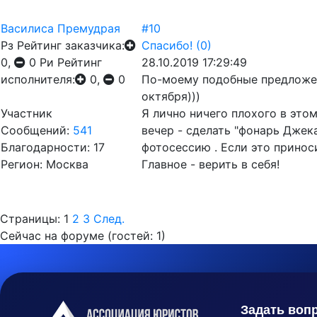
Василиса Премудрая
#10
Рз
Рейтинг заказчика:
Спасибо!
(0)
0,
0
Ри
Рейтинг
28.10.2019 17:29:49
исполнителя:
0,
0
По-моему подобные предложен
октября)))
Участник
Я лично ничего плохого в это
Сообщений:
541
вечер - сделать "фонарь Джек
Благодарности: 17
фотосессию . Если это принос
Регион: Москва
Главное - верить в себя!
Страницы:
1
2
3
След.
Сейчас на форуме (гостей:
1
)
Задать воп