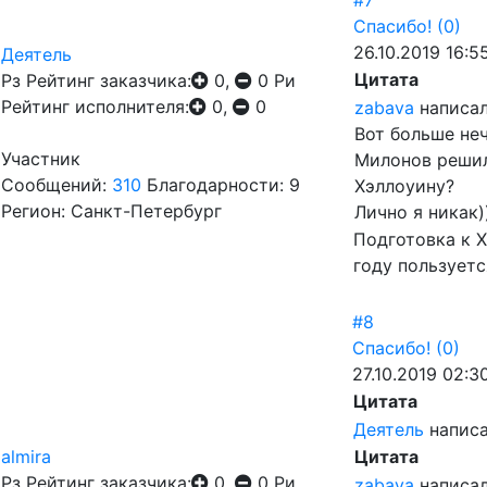
#7
Спасибо!
(0)
26.10.2019 16:5
Деятель
Цитата
Рз
Рейтинг заказчика:
0,
0
Ри
Рейтинг исполнителя:
0,
0
zabava
написал
Вот больше неч
Участник
Милонов решил 
Сообщений:
310
Благодарности: 9
Хэллоуину?
Регион: Санкт-Петербург
Лично я никак)
Подготовка к 
году пользует
#8
Спасибо!
(0)
27.10.2019 02:3
Цитата
Деятель
написа
almira
Цитата
Рз
Рейтинг заказчика:
0,
0
Ри
zabava
написал