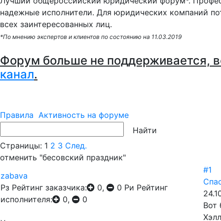
Лучший общероссийский юридический форум*. Профес
надежные исполнители. Для юридических компаний по
всех заинтересованных лиц.
*По мнению экспертов и клиентов по состоянию на 11.03.2019
Форум больше не поддерживается, в
канал
.
Правила
Активность на форуме
Страницы:
1
2
3
След.
отменить "бесовский праздник"
#1
zabava
Спас
Рз
Рейтинг заказчика:
0,
0
Ри
Рейтинг
24.1
исполнителя:
0,
0
Вот 
Хэлл