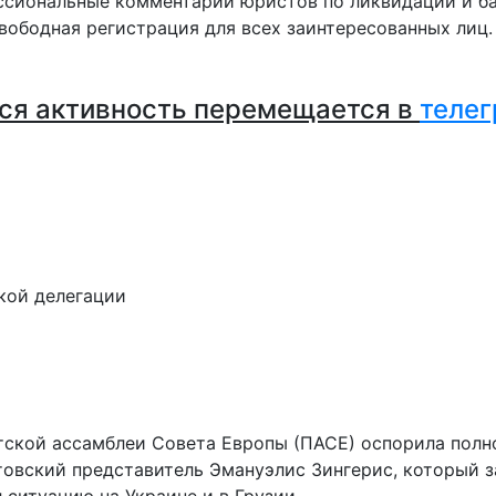
сиональные комментарии юристов по ликвидации и ба
вободная регистрация для всех заинтересованных лиц
ся активность перемещается в
телег
кой делегации
тской ассамблеи Совета Европы (ПАСЕ) оспорила пол
овский представитель Эмануэлис Зингерис, который за