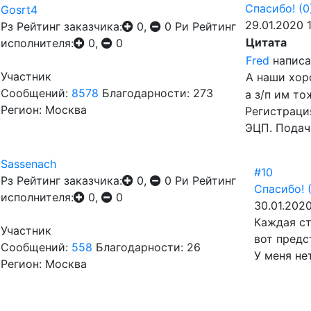
Спасибо!
(0
Gosrt4
29.01.2020 
Рз
Рейтинг заказчика:
0,
0
Ри
Рейтинг
Цитата
исполнителя:
0,
0
Fred
написа
Участник
А наши хор
Сообщений:
8578
Благодарности: 273
а з/п им то
Регион: Москва
Регистраци
ЭЦП. Подач
Sassenach
#10
Рз
Рейтинг заказчика:
0,
0
Ри
Рейтинг
Спасибо!
исполнителя:
0,
0
30.01.2020
Каждая ст
Участник
вот предс
Сообщений:
558
Благодарности: 26
У меня не
Регион: Москва