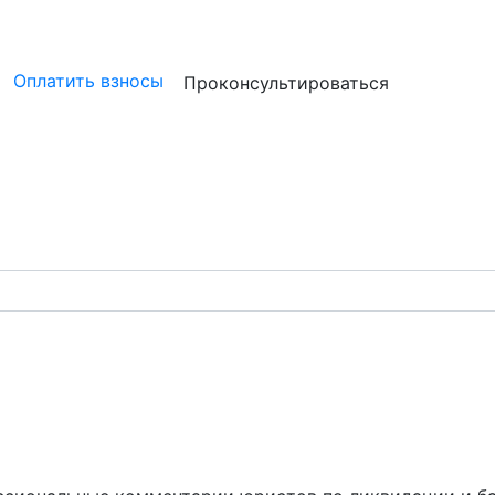
ристам
Бизнесу
Бухгалтерам и аудиторам
Профессион
Оплатить взносы
Проконсультироваться