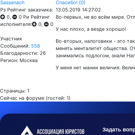
Sassenach
Спасибо!
(0)
Рз
Рейтинг заказчика:
13.05.2019 14:27:02
0,
0
Ри
Рейтинг
Во-первых, не во всём мире. От
исполнителя:
0,
0
У нас плохо, а везде хорошо!
Участник
Во-вторых, налоговики - это та
Сообщений:
558
менять менталитет общества. От
Благодарности: 26
занимались подлогом, знали Нал
Регион: Москва
У меня нет мании величия. Вели
Страницы:
1
Сейчас на форуме (гостей:
1
)
Задать воп