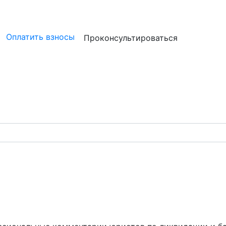
ристам
Бизнесу
Бухгалтерам и аудиторам
Профессион
Оплатить взносы
Проконсультироваться