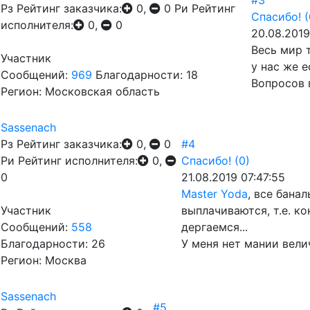
#3
Рз
Рейтинг заказчика:
0,
0
Ри
Рейтинг
Спасибо!
(
исполнителя:
0,
0
20.08.2019
Весь мир т
Участник
у нас же е
Сообщений:
969
Благодарности: 18
Вопросов 
Регион: Московская область
Sassenach
Рз
Рейтинг заказчика:
0,
0
#4
Ри
Рейтинг исполнителя:
0,
Спасибо!
(0)
0
21.08.2019 07:47:55
Master Yoda
, все бана
Участник
выплачиваются, т.е. к
Сообщений:
558
дергаемся...
Благодарности: 26
У меня нет мании вели
Регион: Москва
Sassenach
#5