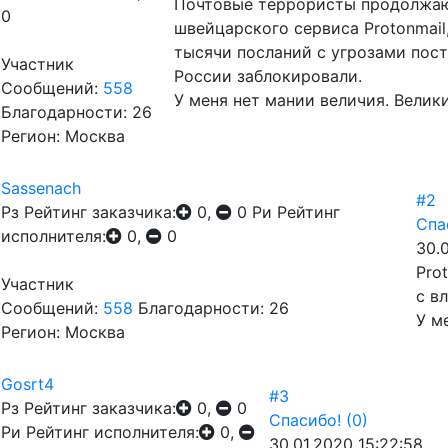
Почтовые террористы продолжаю
0
швейцарского сервиса Protonmail
тысячи посланий с угрозами посту
Участник
России заблокировали.
Сообщений:
558
У меня нет мании величия. Велик
Благодарности: 26
Регион: Москва
Sassenach
#2
Рз
Рейтинг заказчика:
0,
0
Ри
Рейтинг
Спа
исполнителя:
0,
0
30.
Pro
Участник
с в
Сообщений:
558
Благодарности: 26
У м
Регион: Москва
Gosrt4
#3
Рз
Рейтинг заказчика:
0,
0
Спасибо!
(0)
Ри
Рейтинг исполнителя:
0,
30.01.2020 15:22:58