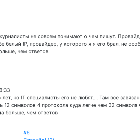
урналисты не совсем понимают о чем пишут. Провайдер
е белый IP, провайдер, у которого я я его брал, не осо
ольше, чем ответов
8:33
 лет, но IT специалисты его не любят.... Там все завяз
ть 12 символов 4 протокола куда легче чем 32 символа 
да больше, чем ответов
#6