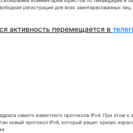
сиональные комментарии юристов по ликвидации и ба
вободная регистрация для всех заинтересованных лиц
ся активность перемещается в
телег
адреса самого известного протокола IPv4. При этом к 
тан новый протокол IPv6, который решит кризис израс
ия.