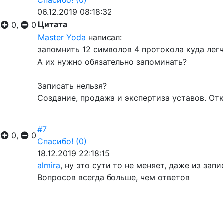
Спасибо!
(0)
06.12.2019 08:18:32
Цитата
:
0,
0
Master Yoda
написал:
запомнить 12 символов 4 протокола куда легч
А их нужно обязательно запоминать?
Записать нельзя?
Создание, продажа и экспертиза уставов. От
#7
:
0,
0
Спасибо!
(0)
18.12.2019 22:18:15
almira
, ну это сути то не меняет, даже из за
Вопросов всегда больше, чем ответов