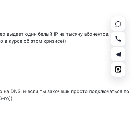
 выдает один белый IP на тысячу абонентов... на
бо в курсе об этом кризисе))
ано на DNS, и если ты захочешь просто подключаться по
6-го))