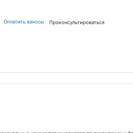
ристам
Бизнесу
Бухгалтерам и аудиторам
Профессион
Оплатить взносы
Проконсультироваться