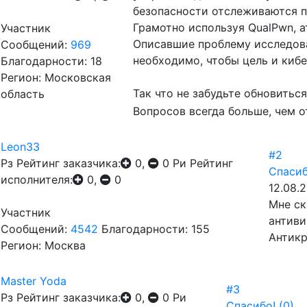
безопасности отслеживаются 
Грамотно используя QualPwn, 
Участник
Описавшие проблему исследова
Сообщений:
969
необходимо, чтобы цель и кибе
Благодарности: 18
Регион: Московская
Так что не забудьте обновить
область
Вопросов всегда больше, чем о
Leon33
#2
Рз
Рейтинг заказчика:
0,
0
Ри
Рейтинг
Спасиб
исполнителя:
0,
0
12.08.
Мне ск
Участник
антиви
Сообщений:
4542
Благодарности: 155
Антикр
Регион: Москва
Master Yoda
#3
Рз
Рейтинг заказчика:
0,
0
Ри
Спасибо!
(0)