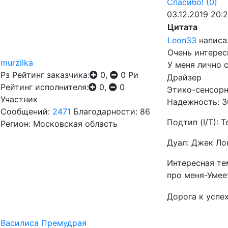
Спасибо!
(0)
03.12.2019 20:
Цитата
Leon33
написа
Очень интерес
murzilka
У меня лично 
Рз
Рейтинг заказчика:
0,
0
Ри
Драйзер
Рейтинг исполнителя:
0,
0
Этико-сенсор
Участник
Надежность: 3
Сообщений:
2471
Благодарности: 86
Подтип (I/T):
Регион: Московская область
Дуал: Джек Ло
Интересная тем
про меня-Умее
Дорога к успе
Василиса Премудрая