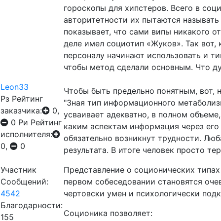
гороскопы для хипстеров. Bсего в соц
авторитетности их пытаются называть 
показывает, что сами випы никакого о
деле имел социотип «Жуков». Так вот, 
персоналу начинают использовать и ти
чтобы метод сделали основным. Что ду
Leon33
Чтобы быть предельно понятным, вот, 
Рз
Рейтинг
"Зная тип информационного метаболиз
заказчика:
0,
усваивает адекватно, в полном объеме, 
0
Ри
Рейтинг
каким аспектам информация через его
исполнителя:
обязательно возникнут трудности. Люб
0,
0
результата. В итоге человек просто т
Участник
Представление о соционических типах
Сообщений:
первом собеседовании становятся оче
4542
чертовски умен и психологически подк
Благодарности:
Соционика позволяет:
155