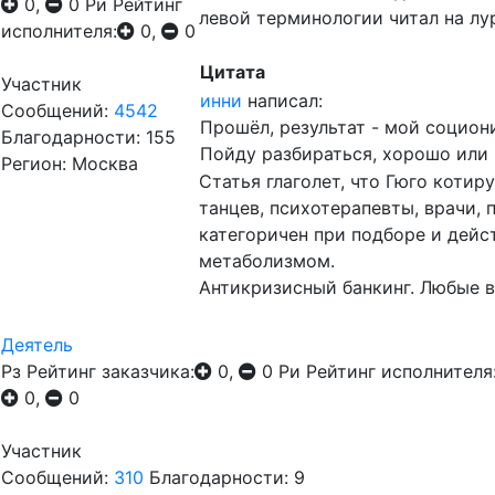
0,
0
Ри
Рейтинг
левой терминологии читал на лу
исполнителя:
0,
0
Цитата
Участник
инни
написал:
Сообщений:
4542
Прошёл, результат - мой социони
Благодарности: 155
Пойду разбираться, хорошо или 
Регион: Москва
Статья глаголет, что Гюго котир
танцев, психотерапевты, врачи, 
категоричен при подборе и дей
метаболизмом.
Антикризисный банкинг. Любые в
Деятель
Рз
Рейтинг заказчика:
0,
0
Ри
Рейтинг исполнителя
0,
0
Участник
Сообщений:
310
Благодарности: 9