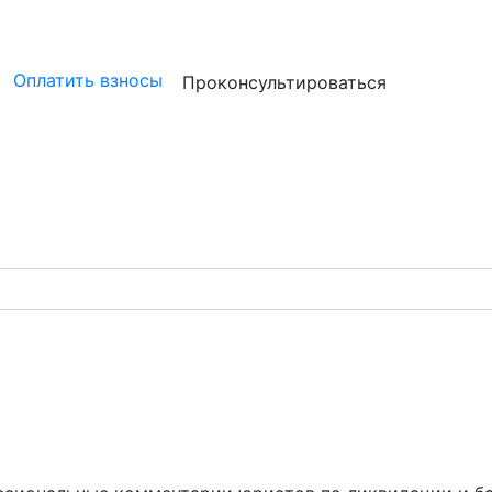
ристам
Бизнесу
Бухгалтерам и аудиторам
Профессион
Оплатить взносы
Проконсультироваться