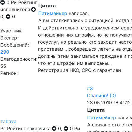
0
Ри
Рейтинг
Цитата
исполнителя:
Патимейкер
написал:
0,
0
А вы сталкивались с ситуацией, когда
И действительно, с уведомлением совс
Участник
отношении них штрафы, но не получают
Эксперт
госуслуг, но реально кто заходит част
Сообщений:
приставам... соберешься лететь на отд
290
должны этим заниматься граждане и по
Благодарности:
что эти штрафы им выписаны...
55
Регистрация НКО, СРО с гарантией
Регион:
#3
Спасибо!
(0)
23.05.2019 18:41:12
Цитата
Патимейкер
напис
zabava
А связано это с т
Рз
Рейтинг заказчика:
0,
0
Ри
возбуждается дело