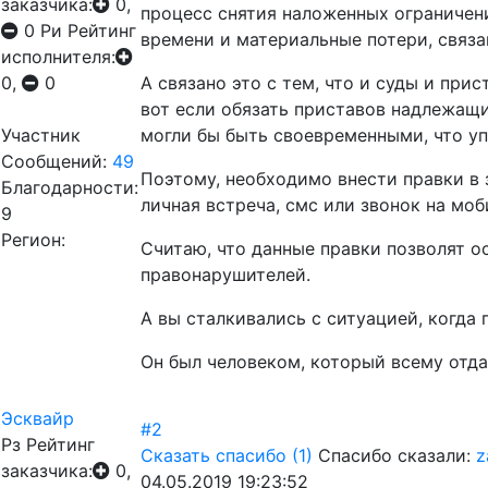
заказчика:
0,
процесс снятия наложенных ограничений
0
Ри
Рейтинг
времени и материальные потери, связа
исполнителя:
0,
0
А связано это с тем, что и суды и пр
вот если обязать приставов надлежащ
Участник
могли бы быть своевременными, что уп
Сообщений:
49
Поэтому, необходимо внести правки в 
Благодарности:
личная встреча, смс или звонок на мо
9
Регион:
Считаю, что данные правки позволят о
правонарушителей.
А вы сталкивались с ситуацией, когда
Он был человеком, который всему отдав
Эсквайр
#2
Рз
Рейтинг
Сказать спасибо
(1)
Спасибо сказали:
z
заказчика:
0,
04.05.2019 19:23:52