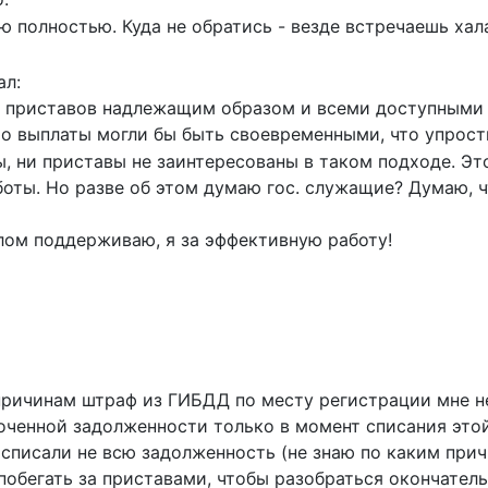
 полностью. Куда не обратись - везде встречаешь хал
ал:
ть приставов надлежащим образом и всеми доступными
о выплаты могли бы быть своевременными, что упрости
ы, ни приставы не заинтересованы в таком подходе. Эт
оты. Но разве об этом думаю гос. служащие? Думаю, ч
лом поддерживаю, я за эффективную работу!
 причинам штраф из ГИБДД по месту регистрации мне н
роченной задолженности только в момент списания это
ты списали не всю задолженность (не знаю по каким при
обегать за приставами, чтобы разобраться окончатель