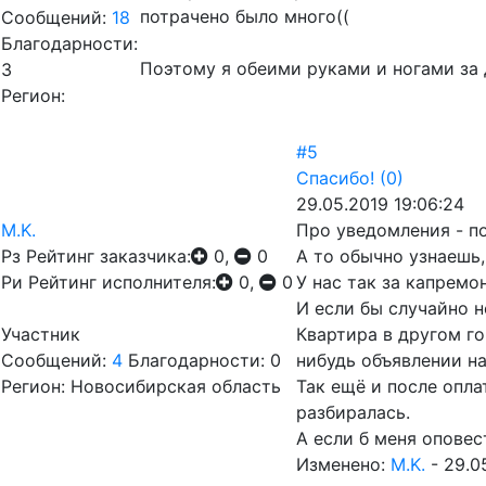
потрачено было много((
Сообщений:
18
Благодарности:
Поэтому я обеими руками и ногами з
3
Регион:
#5
Спасибо!
(0)
29.05.2019 19:06:24
M.K.
Про уведомления - п
Рз
Рейтинг заказчика:
0,
0
А то обычно узнаешь,
Ри
Рейтинг исполнителя:
0,
0
У нас так за капремо
И если бы случайно н
Участник
Квартира в другом го
Сообщений:
4
Благодарности: 0
нибудь объявлении на
Регион: Новосибирская область
Так ещё и после опла
разбиралась.
А если б меня опове
Изменено:
M.K.
-
29.0