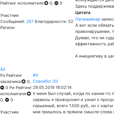
Рейтинг исполнителя:
0,
0
Здесь поддерживаю
Цитата
Участник
Патимейкер
напис
Сообщений:
267
Благодарности: 52
А вот если обяза
Регион:
правонарушении, т
Думаю, что ни суд
эффективность раб
А инициативу в це
All
#4
Рз
Рейтинг
Спасибо!
(0)
заказчика:
0,
29.05.2019 16:02:14
0
Ри
Рейтинг
У меня был случай, когда по каким-то
исполнителя:
сервисы я проворонил и узнал о прос
0,
0
серьезный, всего 1.500 руб., но с кар
мне пришлось в прямом смысле слова п
Участник