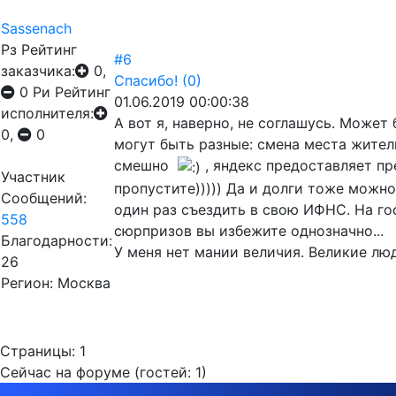
Sassenach
Рз
Рейтинг
#6
заказчика:
0,
Спасибо!
(0)
0
Ри
Рейтинг
01.06.2019 00:00:38
исполнителя:
А вот я, наверно, не соглашусь. Може
0,
0
могут быть разные: смена места жител
смешно
, яндекс предоставляет пр
Участник
пропустите))))) Да и долги тоже можно
Сообщений:
один раз съездить в свою ИФНС. На го
558
сюрпризов вы избежите однозначно...
Благодарности:
У меня нет мании величия. Великие лю
26
Регион: Москва
Страницы:
1
Сейчас на форуме (гостей:
1
)