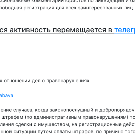
сиональные комментарии юристов по ликвидации и ба
вободная регистрация для всех заинтересованных лиц
ся активность перемещается в
телег
их отношении дел о правонарушениях
abava
ение случаев, когда законопослушный и добропорядочн
штрафам (по административным правонарушениям) тол
ления сделки с имуществом, на регистрационные дейст
ной ситуации путем оплаты штрафов, по причине того,