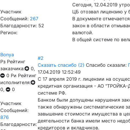
Сегодня, 12.04.2019 утр
Участник
ЦБ отозвал лицензию у б
Сообщений:
267
В документе отмечается
Благодарности: 52
закон в области отмыва
Регион:
валютой.
В общей системе по вел
Bonya
#2
Рз
Рейтинг
Сказать спасибо
(2)
Спасибо сказали:
заказчика:
0,
17.04.2019 12:52:49
0
Ри
Рейтинг
С 17 апреля 2019 г. лицензии на осущ
исполнителя:
кредитная организация - АО "ТРОЙКА-Д
0,
0
системе РФ.
Банком были допущены нарушения зако
Участник
также обнаружены систематические з
Сообщений:
завышение стоимости имущества в цел
876
деятельности банка имели место недо
Благодарности:
кредиторов и вкладчиков.