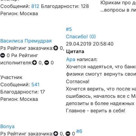
Юрикам про д
Сообщений:
812
Благодарности: 128
...вопросы в ли
Регион: Москва
#5
Спасибо!
(0)
Василиса Премудрая
29.04.2019 20:58:40
Рз
Рейтинг заказчика:
0,
Цитата
0
Ри
Рейтинг
Ара
написал:
исполнителя:
0,
0
Хочется надеяться, что бан
физики смогут вернуть свои
Участник
Согласна!
Сообщений:
541
Хочется верить, что после н
Благодарности: 17
ошибаюсь, началось все с М
Регион: Москва
депозиты в более надежных
Главное - верить в себя!
Bonya
#6
Рз
Рейтинг заказчика:
0,
0