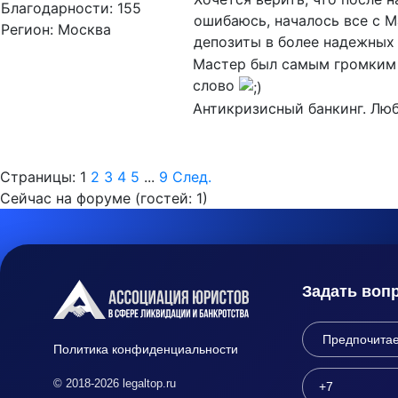
Благодарности: 155
ошибаюсь, началось все с 
Регион: Москва
депозиты в более надежных
Мастер был самым громким и
слово
Антикризисный банкинг. Люб
Страницы:
1
2
3
4
5
...
9
След.
Сейчас на форуме (гостей:
1
)
Задать воп
Политика конфиденциальности
© 2018-2026 legaltop.ru