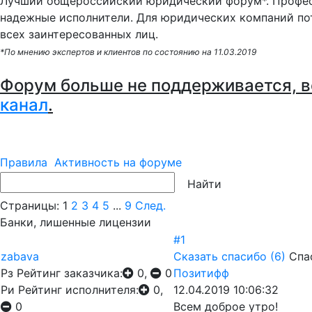
Лучший общероссийский юридический форум*. Профес
надежные исполнители. Для юридических компаний по
всех заинтересованных лиц.
*По мнению экспертов и клиентов по состоянию на 11.03.2019
Форум больше не поддерживается, в
канал
.
Правила
Активность на форуме
Страницы:
1
2
3
4
5
...
9
След.
Банки, лишенные лицензии
#1
zabava
Сказать спасибо
(6)
Спа
Рз
Рейтинг заказчика:
0,
0
Позитифф
Ри
Рейтинг исполнителя:
0,
12.04.2019 10:06:32
0
Всем доброе утро!