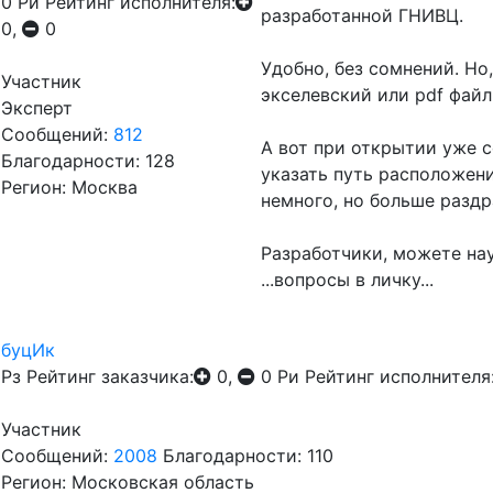
0
Ри
Рейтинг исполнителя:
разработанной ГНИВЦ.
0,
0
Удобно, без сомнений. Но
Участник
экселевский или pdf файл
Эксперт
Сообщений:
812
А вот при открытии уже 
Благодарности: 128
указать путь расположени
Регион: Москва
немного, но больше раздр
Разработчики, можете на
...вопросы в личку...
буцИк
Рз
Рейтинг заказчика:
0,
0
Ри
Рейтинг исполнителя
Участник
Сообщений:
2008
Благодарности: 110
Регион: Московская область