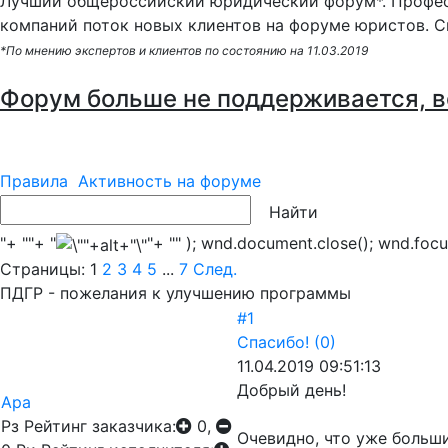
Лучший общероссийский юридический форум*. Профес
компаний поток новых клиентов на форуме юристов. С
*По мнению экспертов и клиентов по состоянию на 11.03.2019
Форум больше не поддерживается, в
Правила
Активность на форуме
"+ ""+ "
"+ "" ); wnd.document.close(); wnd.focus
Страницы:
1
2
3
4
5
...
7
След.
ПДГР - пожелания к улучшению программы
#1
Спасибо!
(0)
11.04.2019 09:51:13
Добрый день!
Ара
Рз
Рейтинг заказчика:
0,
Очевидно, что уже больш