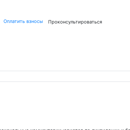
ристам
Бизнесу
Бухгалтерам и аудиторам
Профессион
Оплатить взносы
Проконсультироваться