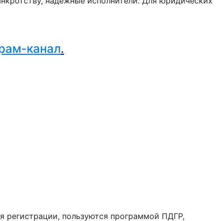
нкротству, надежные исполнители. Для юридических
.
рам-канал
.
ля регистрации, пользуются программой ПДГР,