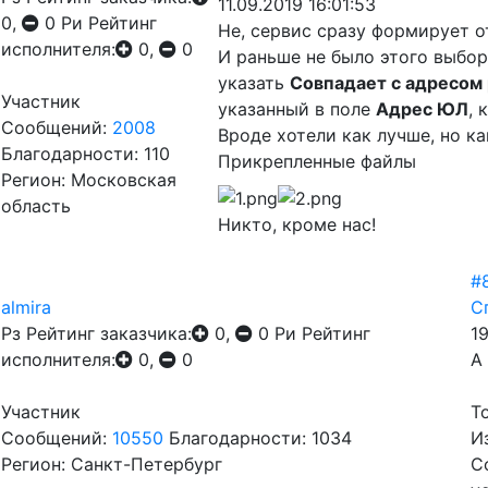
11.09.2019 16:01:53
0,
0
Ри
Рейтинг
Не, сервис сразу формирует о
исполнителя:
0,
0
И раньше не было этого выбо
указать
Совпадает с адресом
Участник
указанный в поле
Адрес ЮЛ
, 
Сообщений:
2008
Вроде хотели как лучше, но ка
Благодарности: 110
Прикрепленные файлы
Регион: Московская
область
Никто, кроме нас!
#
almira
С
Рз
Рейтинг заказчика:
0,
0
Ри
Рейтинг
1
исполнителя:
0,
0
А
Участник
Т
Сообщений:
10550
Благодарности: 1034
И
Регион: Санкт-Петербург
С