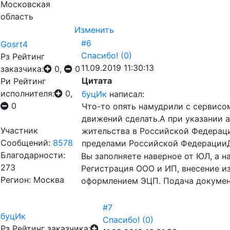
Московская
область
Изменить
#6
Gosrt4
Спасибо!
(0)
Рз
Рейтинг
11.09.2019 11:30:13
заказчика:
0,
0
Цитата
Ри
Рейтинг
исполнителя:
0,
буцИк
написал:
0
Что-то опять намудрили с сервисо
движений сделать.А при указании 
Участник
жительства в Российской Федерац
Сообщений:
8578
пределами Российской ФедерацииД
Благодарности:
Вы заполняете наверное от ЮЛ, а н
273
Регистрация ООО и ИП, внесение и
Регион: Москва
оформлением ЭЦП. Подача докумен
#7
буцИк
Спасибо!
(0)
Рз
Рейтинг заказчика: