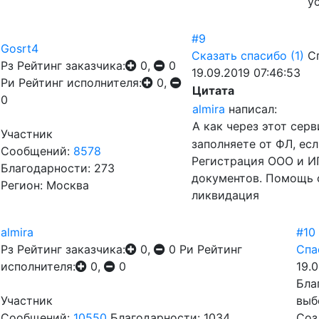
у
#9
Gosrt4
Сказать спасибо
(1)
С
Рз
Рейтинг заказчика:
0,
0
19.09.2019 07:46:53
Ри
Рейтинг исполнителя:
0,
Цитата
0
almira
написал:
А как через этот сер
Участник
заполняете от ФЛ, ес
Сообщений:
8578
Регистрация ООО и ИП
Благодарности: 273
документов. Помощь 
Регион: Москва
ликвидация
almira
#10
Рз
Рейтинг заказчика:
0,
0
Ри
Рейтинг
Спа
исполнителя:
0,
0
19.
Бла
Участник
выб
Сообщений:
10550
Благодарности: 1034
Соз