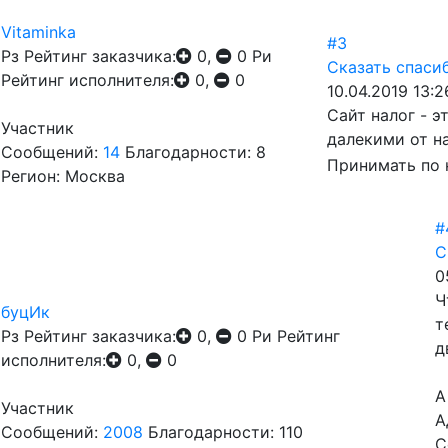
Vitaminka
#3
Рз
Рейтинг заказчика:
0,
0
Ри
Сказать спаси
Рейтинг исполнителя:
0,
0
10.04.2019 13:2
Сайт налог - э
Участник
далекими от н
Сообщений:
14
Благодарности: 8
Принимать по 
Регион: Москва
#
С
0
Ч
буцИк
т
Рз
Рейтинг заказчика:
0,
0
Ри
Рейтинг
д
исполнителя:
0,
0
А
Участник
А
Сообщений:
2008
Благодарности: 110
С