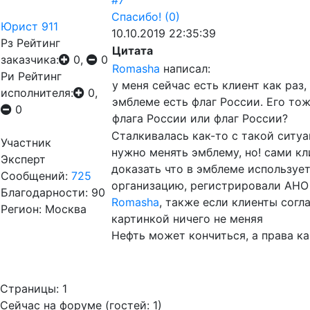
#7
Спасибо!
(0)
Юрист 911
10.10.2019 22:35:39
Рз
Рейтинг
Цитата
заказчика:
0,
0
Romasha
написал:
Ри
Рейтинг
у меня сейчас есть клиент как ра
исполнителя:
0,
эмблеме есть флаг России. Его то
0
флага России или флаг России?
Сталкивалась как-то с такой ситуа
Участник
нужно менять эмблему, но! сами к
Эксперт
доказать что в эмблеме используе
Сообщений:
725
организацию, регистрировали АНО 
Благодарности: 90
Romasha
, также если клиенты сог
Регион: Москва
картинкой ничего не меняя
Нефть может кончиться, а права ка
Страницы:
1
Сейчас на форуме (гостей:
1
)