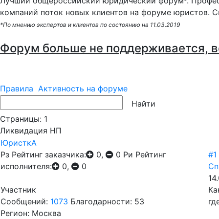
Лучший общероссийский юридический форум*. Профес
компаний поток новых клиентов на форуме юристов. С
*По мнению экспертов и клиентов по состоянию на 11.03.2019
Форум больше не поддерживается, в
Правила
Активность на форуме
Страницы:
1
Ликвидация НП
ЮристкА
Рз
Рейтинг заказчика:
0,
0
Ри
Рейтинг
#1
исполнителя:
0,
0
Сп
14
Участник
Ка
Сообщений:
1073
Благодарности: 53
гд
Регион: Москва