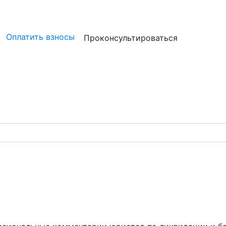
ристам
Бизнесу
Бухгалтерам и аудиторам
Профессион
Оплатить взносы
Проконсультироваться