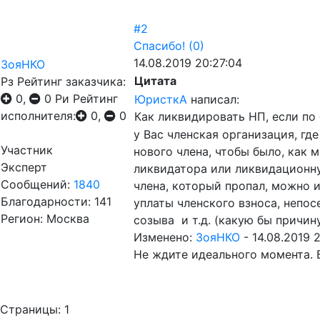
#2
Спасибо!
(0)
14.08.2019 20:27:04
ЗояНКО
Цитата
Рз
Рейтинг заказчика:
0,
0
Ри
Рейтинг
ЮристкА
написал:
исполнителя:
0,
0
Как ликвидировать НП, если по 
у Вас членская организация, г
Участник
нового члена, чтобы было, как 
Эксперт
ликвидатора или ликвидационн
Сообщений:
1840
члена, который пропал, можно 
Благодарности: 141
уплаты членского взноса, непо
Регион: Москва
созыва и т.д. (какую бы причин
Изменено:
ЗояНКО
-
14.08.2019 
Не ждите идеального момента. 
Страницы:
1