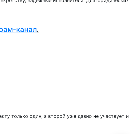
нкротству, надежные исполнители. Для юридических
.
рам-канал
.
акту только один, а второй уже давно не участвует и