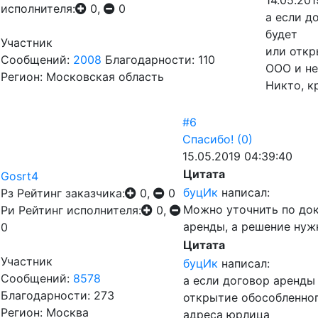
14.05.201
исполнителя:
0,
0
а если д
будет
Участник
или откр
Сообщений:
2008
Благодарности: 110
ООО и не
Регион: Московская область
Никто, к
#6
Спасибо!
(0)
15.05.2019 04:39:40
Цитата
Gosrt4
буцИк
написал:
Рз
Рейтинг заказчика:
0,
0
Можно уточнить по до
Ри
Рейтинг исполнителя:
0,
аренды, а решение нуж
0
Цитата
Участник
буцИк
написал:
Сообщений:
8578
а если договор аренды
Благодарности: 273
открытие обособленног
Регион: Москва
адреса юрлица