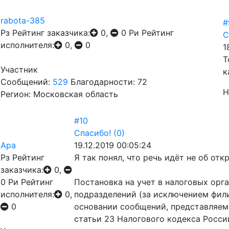
rabota-385
#
Рз
Рейтинг заказчика:
0,
0
Ри
Рейтинг
С
исполнителя:
0,
0
1
Т
Участник
к
Сообщений:
529
Благодарности: 72
Н
Регион: Московская область
#10
Спасибо!
(0)
Ара
19.12.2019 00:05:24
Рз
Рейтинг
Я так понял, что речь идёт не об от
заказчика:
0,
0
Ри
Рейтинг
Постановка на учет в налоговых орг
исполнителя:
0,
подразделений (за исключением фил
0
основании сообщений, представляемы
статьи 23 Налогового кодекса Россий