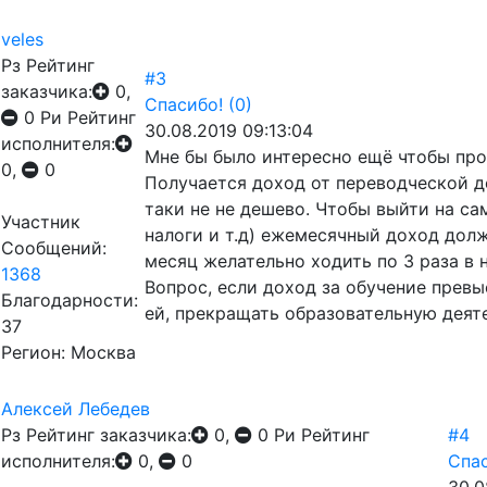
veles
Рз
Рейтинг
#3
заказчика:
0,
Спасибо!
(0)
0
Ри
Рейтинг
30.08.2019 09:13:04
исполнителя:
Мне бы было интересно ещё чтобы про
0,
0
Получается доход от переводческой д
таки не не дешево. Чтобы выйти на са
Участник
налоги и т.д) ежемесячный доход дол
Сообщений:
месяц желательно ходить по 3 раза в 
1368
Вопрос, если доход за обучение превы
Благодарности:
ей, прекращать образовательную деят
37
Регион: Москва
Алексей Лебедев
Рз
Рейтинг заказчика:
0,
0
Ри
Рейтинг
#4
исполнителя:
0,
0
Спас