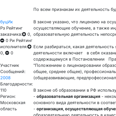
По всем признакам их деятельность бу
буцИк
В законе указано, что лицензию на ос
Рз
Рейтинг
осуществляющие обучение, а также и
заказчика:
0,
образовательную деятельность непосре
0
Ри
Рейтинг
исполнителя:
Если разбираться, какая деятельность 
0,
0
деятельности включает в себя оказан
содержащемуся в Постановлении Прави
Участник
"Положением о лицензировании образо
Сообщений:
общее, среднее общее), профессионал
2008
(общеразвивающие, предпрофессиональ
Благодарности:
110
В законе об образовании в РФ использ
Регион:
-
образовательная организация
- неко
Московская
основного вида деятельности в соотве
область
-
организация, осуществляющая обуч
образовательную деятельность в качес