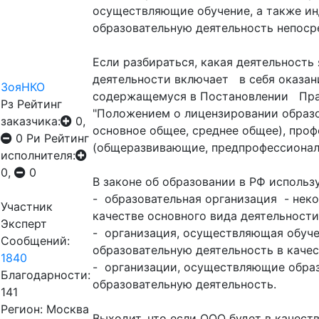
осуществляющие обучение, а также и
образовательную деятельность непосре
Если разбираться, какая деятельность
деятельности включает в себя оказан
ЗояНКО
содержащемуся в Постановлении Прави
Рз
Рейтинг
"Положением о лицензировании образо
заказчика:
0,
основное общее, среднее общее), про
0
Ри
Рейтинг
(общеразвивающие, предпрофессиональ
исполнителя:
0,
0
В законе об образовании в РФ использ
- образовательная организация - нек
Участник
качестве основного вида деятельности
Эксперт
- организация, осуществляющая обуче
Сообщений:
образовательную деятельность в качес
1840
- организации, осуществляющие образ
Благодарности:
образовательную деятельность.
141
Регион: Москва
Выходит, что если ООО будет в качест