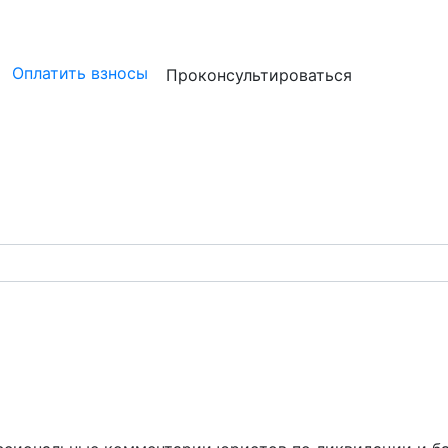
ристам
Бизнесу
Бухгалтерам и аудиторам
Профессион
Оплатить взносы
Проконсультироваться