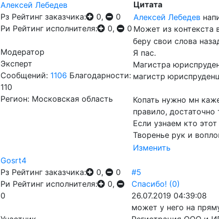
Цитата
Алексей Лебедев
Рз
Рейтинг заказчика:
0,
0
Алексей Лебедев
напи
Ри
Рейтинг исполнителя:
0,
0
Может из контекста 
беру свои слова наза
Модератор
Я пас.
Эксперт
Магистра юриспруден
Сообщений:
1106
Благодарности:
магистр юриспруденц
110
Регион: Московская область
Копать нужно мн каже
правило, достаточно 
Если узнаем кто этот
Творенье рук и вопл
Изменить
Gosrt4
Рз
Рейтинг заказчика:
0,
0
#5
Ри
Рейтинг исполнителя:
0,
Спасибо!
(0)
0
26.07.2019 04:39:08
может у него на прям