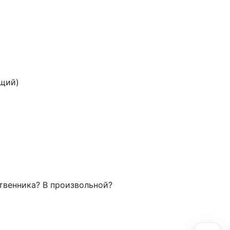
ющий)
твенника? В произвольной?