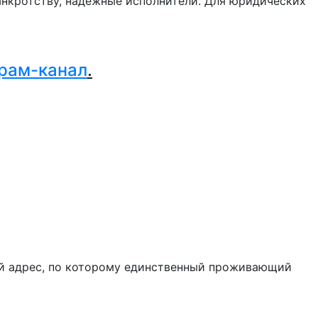
нкротству, надежные исполнители. Для юридических
.
рам-канал
.
й адрес, по которому единственный проживающий