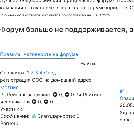
Лучший общероссийский юридический форум*. Профес
компаний поток новых клиентов на форуме юристов. С
*По мнению экспертов и клиентов по состоянию на 11.03.2019
Форум больше не поддерживается, в
Правила
Активность на форуме
Страницы:
1
2
3
4
След.
регистрация ООО на домашний адрес
Молния
#1
Рз
Рейтинг заказчика:
0,
0
Ри
Рейтинг
Спаси
исполнителя:
0,
0
30.05
Участник
Здрав
Сообщений:
16
Благодарности: 0
собст
Регион: