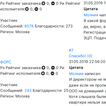
31.05.2019 
Рз
Рейтинг заказчика:
0,
0
Ри
Рейтинг
Цитата
исполнителя:
0,
0
Молния
нап
Участник
В какой фо
Сообщений:
8578
Благодарности: 273
да, верно, 
Регион: Москва
Регистраци
ЭЦП. Подач
#7
Спасибо!
(0)
31.05.2019 22:56:20
ФОРС
Цитата
Рз
Рейтинг заказчика:
0,
0
Ри
Рейтинг исполнителя:
0,
0
Молния
написал:
И директором не я
Участник
даже если не пропи
Сообщений:
243
Благодарности: 25
ООО на домашний а
Регион: Москва
Хотя слышала были
квартире нельзя за