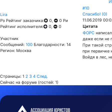
И
#10
Спасибо!
(0)
Lira
11.06.2019 00:
Рз
Рейтинг заказчика:
0,
0
Ри
Цитата
Рейтинг исполнителя:
0,
0
ФОРС
написал
Участник
даже если не 
Сообщений:
100
Благодарности: 14
При такой стр
Регион: Москва
при первичке 
Войдя в лес, н
Страницы:
1
2
3
4
След.
Сейчас на форуме (гостей:
1
)