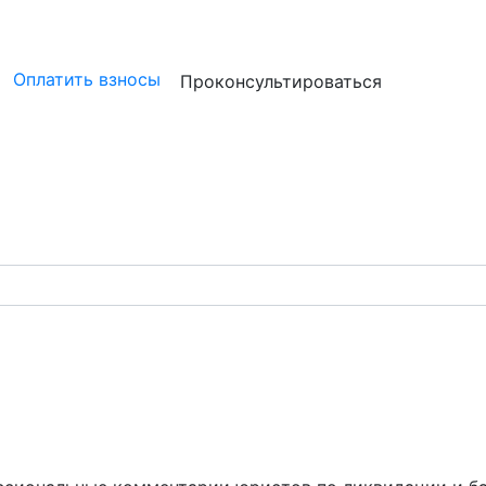
ристам
Бизнесу
Бухгалтерам и аудиторам
Профессион
Оплатить взносы
Проконсультироваться