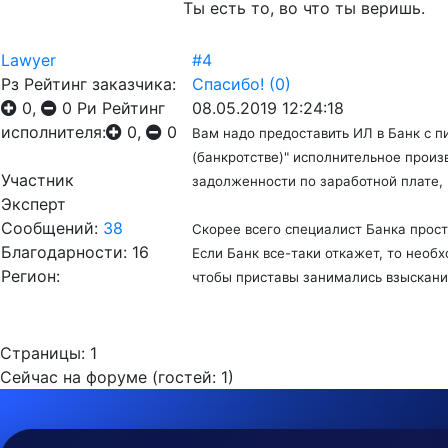
Ты есть то, во что ты веришь.
Lawyer
#4
Рз
Рейтинг заказчика:
Спасибо!
(0)
0,
0
Ри
Рейтинг
08.05.2019 12:24:18
исполнителя:
0,
0
Вам надо предоставить ИЛ в Банк с пи
(банкротстве)
" исполнительное п
роиз
Участник
задолженности по заработной плате,
Эксперт
Сообщений:
38
Скорее всего специалист Банка прост
Благодарности: 16
Если Банк все-таки откажет, то необ
Регион:
чтобы приставы занимались взыскани
Страницы:
1
Сейчас на форуме (гостей:
1
)