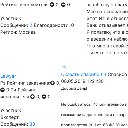
Рейтинг исполнителя:
0,
0
заработную плату
Мне на основании
Участник
Этот ИЛ я отнесла
Сообщений:
2
Благодарности: 0
Банк отказывает 
Регион: Москва
Я полагаю, что в
о введении наблю
Что мне в такой 
Ты есть то, во чт
#2
Сказать спасибо
(1)
Спасибо
Lawyer
08.05.2019 11:21:30
Рз
Рейтинг заказчика:
0,
Добрый день!
0
Ри
Рейтинг
исполнителя:
0,
0
Не ошибаетесь. И
сполнительное п
Участник
взыскании задолженности по зараб
Эксперт
Сообщений:
38
производства (п. 1 ст. 63 ФЗ "О не