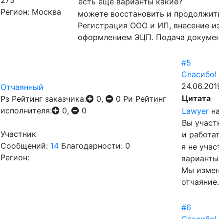
273
есть еще варианты какие?
Регион: Москва
можете восстановить и продолжить
Регистрация ООО и ИП, внесение и
оформлением ЭЦП. Подача докумен
#5
Спасибо!
24.06.201
Отчаянный
Цитата
Рз
Рейтинг заказчика:
0,
0
Ри
Рейтинг
исполнителя:
0,
0
Lawyer
на
Вы участ
Участник
и работа
Сообщений:
14
Благодарности: 0
я не учас
Регион:
варианты
Мы измен
отчаяние.
#6