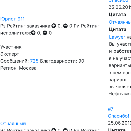
Спасибо!
25.06.201
Цитата
Юрист 911
Отчаянн
Рз
Рейтинг заказчика:
0,
0
Ри
Рейтинг
Цитата
исполнителя:
0,
0
Lawyer
на
Вы участ
Участник
и работа
Эксперт
я не уча
Сообщений:
725
Благодарности: 90
варианты
Регион: Москва
в чем ва
вариант ..
вы являе
Нефть мож
#7
Спасибо!
25.06.201
Отчаянный
Цитата
Рз
Рейтинг заказчика:
0,
0
Ри
Рейтинг