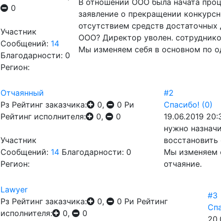
В отношении ООО была начата проц
0
заявление о прекращении конкурсно
отсутствием средств достаточных 
Участник
ООО? Директор уволен. сотруднико
Сообщений:
14
Мы изменяем себя в основном по о
Благодарности: 0
Регион:
Отчаянный
#2
Рз
Рейтинг заказчика:
0,
0
Ри
Спасибо!
(0)
Рейтинг исполнителя:
0,
0
19.06.2019 20:
нужно назнач
Участник
восстановить
Сообщений:
14
Благодарности: 0
Мы изменяем с
Регион:
отчаяние.
Lawyer
#3
Рз
Рейтинг заказчика:
0,
0
Ри
Рейтинг
Спа
исполнителя:
0,
0
20.