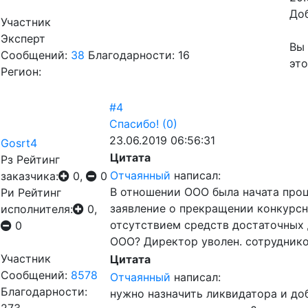
До
Участник
Эксперт
Вы 
Сообщений:
38
Благодарности: 16
это
Регион:
#4
Спасибо!
(0)
23.06.2019 06:56:31
Gosrt4
Цитата
Рз
Рейтинг
Отчаянный
написал:
заказчика:
0,
0
В отношении ООО была начата проц
Ри
Рейтинг
заявление о прекращении конкурсн
исполнителя:
0,
отсутствием средств достаточных 
0
ООО? Директор уволен. сотруднико
Участник
Цитата
Сообщений:
8578
Отчаянный
написал:
Благодарности:
нужно назначить ликвидатора и до