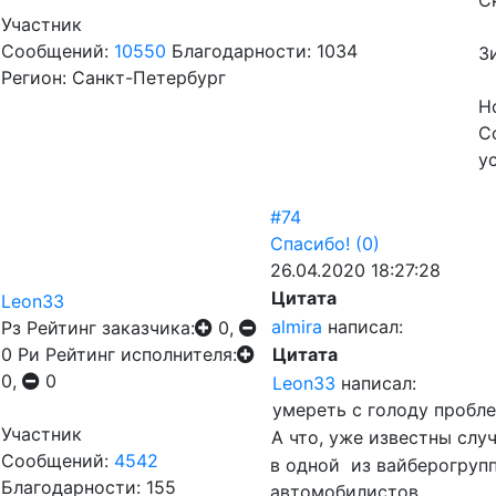
С
Участник
Сообщений:
10550
Благодарности: 1034
З
Регион: Санкт-Петербург
Н
С
у
#74
Спасибо!
(0)
26.04.2020 18:27:28
Цитата
Leon33
almira
написал:
Рз
Рейтинг заказчика:
0,
0
Ри
Рейтинг исполнителя:
Цитата
0,
0
Leon33
написал:
умереть с голоду пробл
Участник
А что, уже известны слу
Сообщений:
4542
в одной из вайберогрупп
Благодарности: 155
автомобилистов