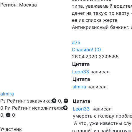
Регион: Москва
типа, уважаемый водител
денег на такую то карту 
ее из списка жертв
Антикризисный банкинг. 
#75
Спасибо!
(0)
26.04.2020 22:05:55
Цитата
Leon33
написал:
Цитата
almira
написал:
almira
Рз
Рейтинг заказчика:
0,
Цитата
0
Ри
Рейтинг исполнителя:
Leon33
написал:
0,
0
умереть с голоду пробл
А что, уже известны слу
Участник
в одной из вайберогрупп