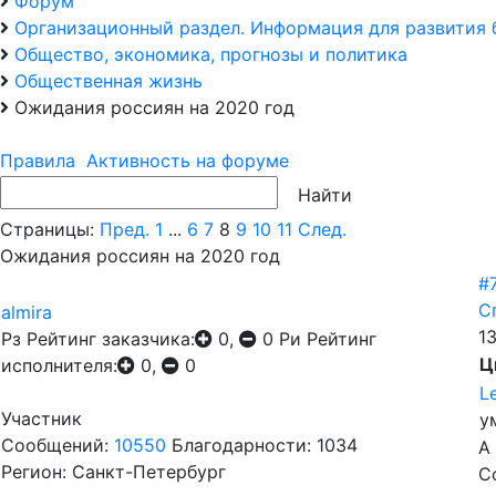
Форум
Организационный раздел. Информация для развития 
Общество, экономика, прогнозы и политика
Общественная жизнь
Ожидания россиян на 2020 год
Правила
Активность на форуме
Страницы:
Пред.
1
...
6
7
8
9
10
11
След.
Ожидания россиян на 2020 год
#
С
almira
1
Рз
Рейтинг заказчика:
0,
0
Ри
Рейтинг
Ц
исполнителя:
0,
0
L
Участник
у
Сообщений:
10550
Благодарности: 1034
А
Регион: Санкт-Петербург
С