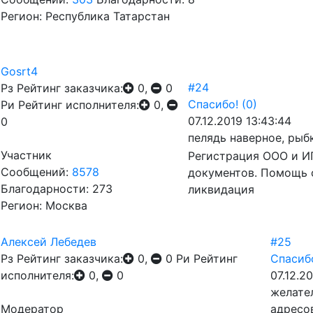
Регион: Республика Татарстан
Gosrt4
#24
Рз
Рейтинг заказчика:
0,
0
Спасибо!
(0)
Ри
Рейтинг исполнителя:
0,
07.12.2019 13:43:44
0
пелядь наверное, рыб
Участник
Регистрация ООО и ИП
Сообщений:
8578
документов. Помощь 
Благодарности: 273
ликвидация
Регион: Москва
Алексей Лебедев
#25
Рз
Рейтинг заказчика:
0,
0
Ри
Рейтинг
Спасиб
исполнителя:
0,
0
07.12.2
желате
Модератор
адресо