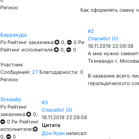
0
Регион:
Как оформлять смену ч
#2
Барракуда
Спасибо!
(0)
Рз
Рейтинг заказчика:
0,
0
Ри
18.11.2019 22:09:38
Рейтинг исполнителя:
0,
0
А мне нужно сменит
Тхэквандо г. Москвы
Участник
Сообщений:
27
Благодарности: 0
В название всего л
Регион:
геральдического со
Эсквайр
#3
Рз
Рейтинг
Спасибо!
(0)
заказчика:
0,
18.11.2019 22:28:56
0
Ри
Рейтинг
Цитата
исполнителя:
Дон Хуан
написал:
0,
0