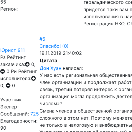
55
геральдического со
Регион:
придется таки вам 
использования в на
Регистрация НКО, С
#5
Спасибо!
(0)
Юрист 911
19.11.2019 21:40:02
Рз
Рейтинг
Цитата
заказчика:
0,
Дон Хуан
написал:
0
Ри
Рейтинг
У нас есть региональная общественная
исполнителя:
член организации и продолжает работа
0,
0
связь, третий потерял интерес к орган
организация могла продолжить деяте
Участник
числом»?
Эксперт
Смена членов в общественной органи
Сообщений:
725
сложного в этом нет. Поэтому меняете
Благодарности:
не только в налоговую и внебюджетны
90