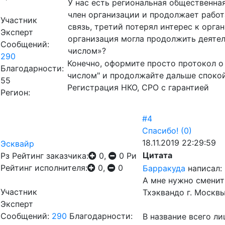
У нас есть региональная общественная
член организации и продолжает работа
Участник
связь, третий потерял интерес к орган
Эксперт
организация могла продолжить деяте
Сообщений:
числом»?
290
Конечно, оформите просто протокол о
Благодарности:
числом" и продолжайте дальше спокой
55
Регистрация НКО, СРО с гарантией
Регион:
#4
Спасибо!
(0)
18.11.2019 22:29:59
Эсквайр
Цитата
Рз
Рейтинг заказчика:
0,
0
Ри
Рейтинг исполнителя:
0,
0
Барракуда
написал:
А мне нужно сменит
Участник
Тхэквандо г. Москвы
Эксперт
Сообщений:
290
Благодарности:
В название всего л