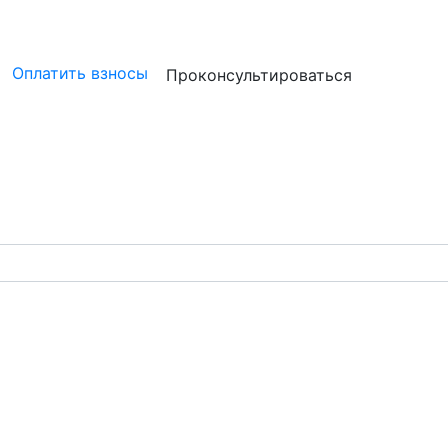
ристам
Бизнесу
Бухгалтерам и аудиторам
Профессион
Оплатить взносы
Проконсультироваться