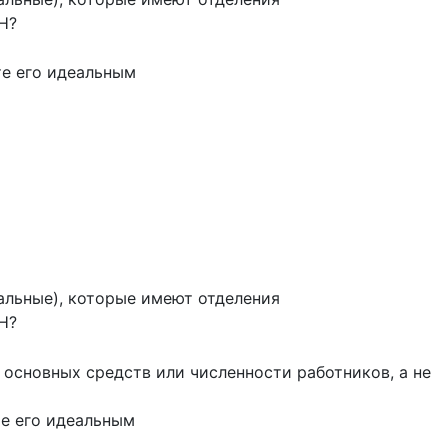
Н?
те его идеальным
льные), которые имеют отделения
Н?
 основных средств или численности работников, а не
те его идеальным