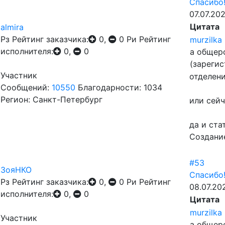
Спасибо
07.07.202
Цитата
almira
Рз
Рейтинг заказчика:
0,
0
Ри
Рейтинг
murzilka
исполнителя:
0,
0
а общер
(зарегис
Участник
отделен
Сообщений:
10550
Благодарности: 1034
Регион: Санкт-Петербург
или сейч
да и ста
Создание
#53
ЗояНКО
Спасибо
Рз
Рейтинг заказчика:
0,
0
Ри
Рейтинг
08.07.202
исполнителя:
0,
0
Цитата
murzilka
Участник
а общер