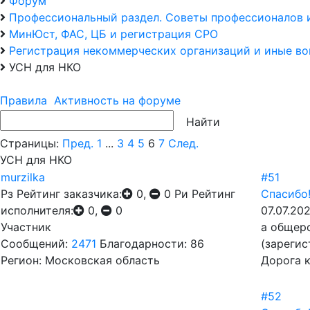
Форум
Профессиональный раздел. Советы профессионалов 
МинЮст, ФАС, ЦБ и регистрация СРО
Регистрация некоммерческих организаций и иные в
УСН для НКО
Правила
Активность на форуме
Страницы:
Пред.
1
...
3
4
5
6
7
След.
УСН для НКО
murzilka
#51
Рз
Рейтинг заказчика:
0,
0
Ри
Рейтинг
Спасибо
исполнителя:
0,
0
07.07.202
Участник
а общер
Сообщений:
2471
Благодарности: 86
(зарегис
Регион: Московская область
Дорога к
#52