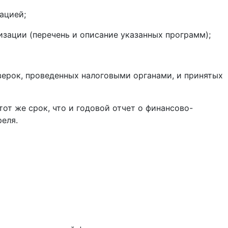
ацией;
зации (перечень и описание указанных программ);
верок, проведенных налоговыми органами, и принятых
от же срок, что и годовой отчет о финансово-
реля.
м