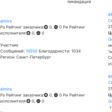
ликвидация
#
С
almira
25
Рз
Рейтинг заказчика:
0,
0
Ри
Рейтинг
Ц
исполнителя:
0,
0
G
Участник
м
Сообщений:
10550
Благодарности: 1034
"
Регион: Санкт-Петербург
С
у
#
С
2
almira
Ц
Рз
Рейтинг заказчика:
0,
0
Ри
Рейтинг
исполнителя:
0,
0
G
т