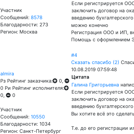
Если регистрируется ООО
Участник
заключить договор на ока
Сообщений:
8578
введению бухгалтерского
Благодарности: 273
можно конечно
Регион: Москва
Регистрация ООО и ИП, в
Помощь с оформлением Э
#4
Сказать спасибо
(2)
Спас
10.08.2019 07:59:48
almira
Цитата
Рз
Рейтинг заказчика:
0,
Галина Григорьевна
напис
0
Ри
Рейтинг исполнителя:
Если регистрируется ООО
0,
0
заключить договор на ока
введению бухгалтерского
Участник
Вы хотите всё это сдела
Сообщений:
10550
Благодарности: 1034
Т.е. до его регистрации 
Регион: Санкт-Петербург