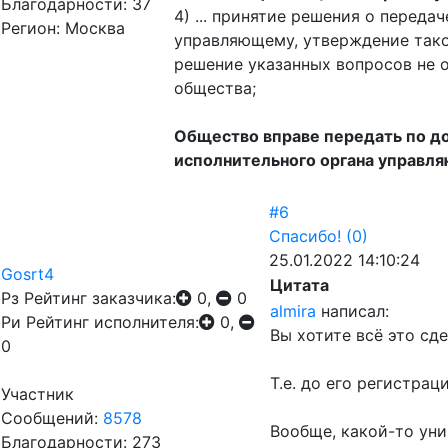
Благодарности: 37
4) ... принятие решения о перед
Регион: Москва
управляющему, утверждение тако
решение указанных вопросов не 
общества;
Общество вправе передать по д
исполнительного органа управл
#6
Спасибо!
(0)
25.01.2022 14:10:24
Gosrt4
Цитата
Рз
Рейтинг заказчика:
0,
0
almira
написал:
Ри
Рейтинг исполнителя:
0,
Вы хотите всё это сд
0
Т.е. до его регистрац
Участник
Сообщений:
8578
Вообще, какой-то ун
Благодарности: 273