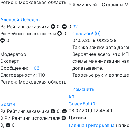
Регион: Московская область
Э.Хемингуей " Старик и М
Алексей Лебедев
Рз
Рейтинг заказчика:
0,
0
#2
Ри
Рейтинг исполнителя:
0,
Спасибо!
(0)
0
04.07.2019 00:22:38
Так же заключаете дого
Модератор
Вероятнее всего, что И
Эксперт
схемы минимизации нало
Сообщений:
1106
доказывайте.
Благодарности: 110
Творенье рук и воплощ
Регион: Московская область
Изменить
#3
Спасибо!
(0)
Gosrt4
08.07.2019 12:45:49
Рз
Рейтинг заказчика:
0,
Цитата
0
Ри
Рейтинг исполнителя:
0,
0
Галина Григорьевна
напис