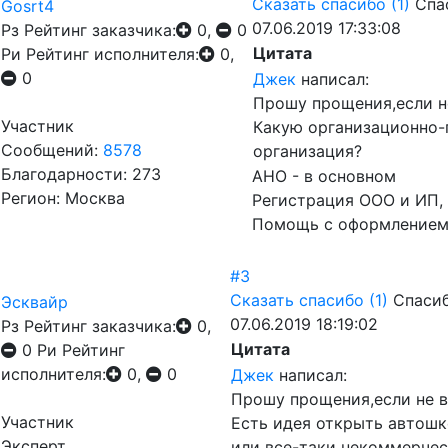
Сказать спасибо
(1)
Спа
Gosrt4
07.06.2019 17:33:08
Рз
Рейтинг заказчика:
0,
0
Цитата
Ри
Рейтинг исполнителя:
0,
0
Джек
написал:
Прошу прощения,если не
Участник
Какую организационно-
Сообщений:
8578
организация?
Благодарности: 273
АНО - в основном
Регион: Москва
Регистрация ООО и ИП, 
Помощь с оформлением 
#3
Сказать спасибо
(1)
Спасиб
Эсквайр
07.06.2019 18:19:02
Рз
Рейтинг заказчика:
0,
Цитата
0
Ри
Рейтинг
исполнителя:
0,
0
Джек
написал:
Прошу прощения,если не в
Участник
Есть идея открыть автош
Эксперт
или все-таки некоммерчес