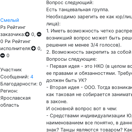
Вопрос следующий:
Есть танцевальная группа.
Необходимо зарегить ее как юр/лиц
Смелый
лица):
Рз
Рейтинг
1. Иметь возможность четко распре
заказчика:
0,
возникший вопрос может быть реше
0
Ри
Рейтинг
решения не менее 3/4 голосов).
исполнителя:
0,
2. Возможность закрепить за собой
0
Вопросы следующие:
- Первая идея - это НКО (в целом в
Участник
ее правами и обязанностями. Требу
Сообщений:
4
должен быть УК?
Благодарности: 0
- Вторая идея - ООО. Тогда возник
Регион:
как таковая не собирается занима
Ярославская
в законе.
область
И основной вопрос вот в чем:
- Средствами индивидуализации Ю
наименованием все понятно, в данн
знак? Танцы являются товаром? Как