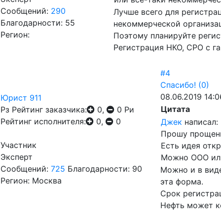
Сообщений:
290
Лучше всего для регистр
Благодарности: 55
некоммерческой организаци
Регион:
Поэтому планируйте регис
Регистрация НКО, СРО с г
#4
Спасибо!
(0)
08.06.2019 14:0
Юрист 911
Цитата
Рз
Рейтинг заказчика:
0,
0
Ри
Рейтинг исполнителя:
0,
0
Джек
написал:
Прошу прощени
Участник
Есть идея отк
Эксперт
Можно ООО или
Сообщений:
725
Благодарности: 90
Можно и в вид
Регион: Москва
эта форма.
Срок регистра
Нефть может ко