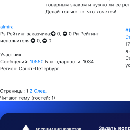
товарным знаком и нужно ли ее ре
Делай только то, что хочется!
almira
#
Рз
Рейтинг заказчика:
0,
0
Ри
Рейтинг
С
исполнителя:
0,
0
17
я
Участник
С
Сообщений:
10550
Благодарности: 1034
у
Регион: Санкт-Петербург
Страницы:
1
2
След.
Читают тему (гостей:
1
)
Задать воп