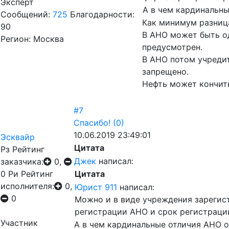
Эксперт
А в чем кардинальны
Сообщений:
725
Благодарности:
Как минимум разница
90
В АНО может быть од
Регион: Москва
предусмотрен.
В АНО потом учредит
запрещено.
Нефть может кончитьс
#7
Спасибо!
(0)
10.06.2019 23:49:01
Эсквайр
Цитата
Рз
Рейтинг
Джек
написал:
заказчика:
0,
0
Ри
Рейтинг
Цитата
исполнителя:
0,
Юрист 911
написал:
0
Можно и в виде учреждения зарегис
регистрации АНО и срок регистраци
Участник
А в чем кардинальные отличия АНО о