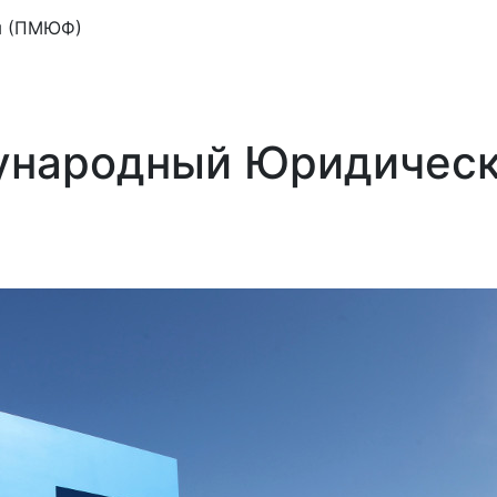
м (ПМЮФ)
ународный Юридичес