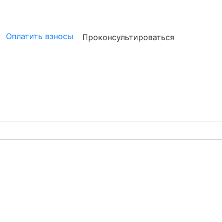
ристам
Бизнесу
Бухгалтерам и аудиторам
Профессион
Оплатить взносы
Проконсультироваться