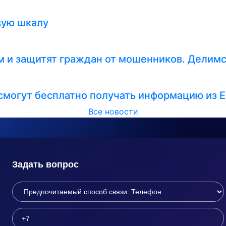
вую шкалу
 и защитят граждан от мошенников. Делимс
смогут бесплатно получать информацию из 
Все новости
Задать вопрос