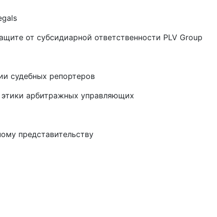
egals
ащите от субсидиарной ответственности PLV Group
дии судебных репортеров
а этики арбитражных управляющих
ному представительству