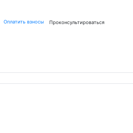
ристам
Бизнесу
Бухгалтерам и аудиторам
Профессион
Оплатить взносы
Проконсультироваться