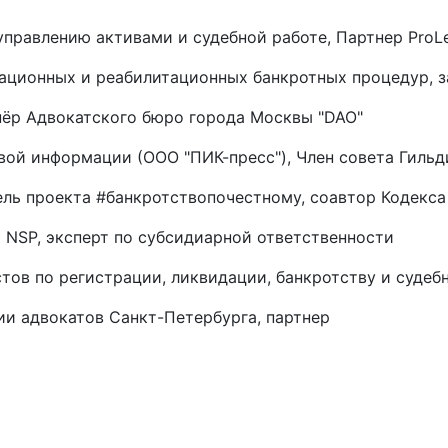
 управлению активами и судебной работе, Партнер ProL
ационных и реабилитационных банкротных процедур, з
нёр Адвокатского бюро города Москвы "DAO"
овой информации (ООО "ПИК-пресс"), Член совета Гиль
ель проекта #банкротствопочестному, соавтор Кодекс
 NSP, эксперт по субсидиарной ответственности
тов по регистрации, ликвидации, банкротству и судеб
ии адвокатов Санкт-Петербурга, партнер