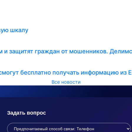
вую шкалу
 и защитят граждан от мошенников. Делимс
смогут бесплатно получать информацию из 
Все новости
Задать вопрос