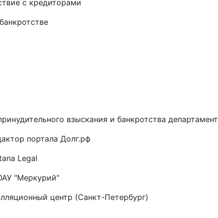
твие с кредиторами
банкротстве
принудительного взыскания и банкротства департамен
дактор портала Долг.рф
tana Legal
ОАУ "Меркурий"
лляционный центр (Санкт-Петербург)