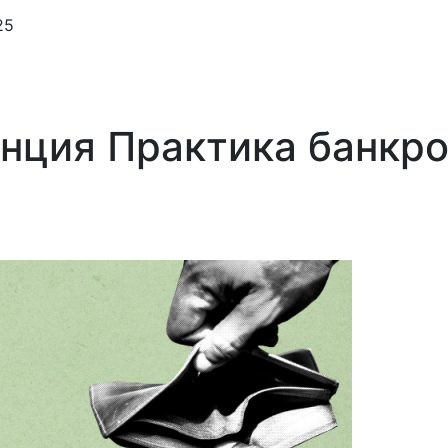
25
енция Практика банкр