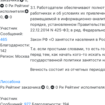
заказчика:
0,
0
Ри
Рейтинг
3.1. Работодатели обеспечивают полно
исполнителя:
работниках и об условиях их привлече
0,
0
размещаемой в информационно-аналити
порядке, установленном Правительств
Участник
22.12.2014 N 425-ФЗ; в ред. Федерально
Сообщений:
465
Закон РФ «О занятости населения в Рос
Благодарности:
Т.е. если простыми словами, то есть 
142
перед тем, как начать кого-то искать 
Регион: Москва
государственной политики занятости н
Вечность состоит из отчетных периодов
Лиссабона
Рз
Рейтинг заказчика:
0,
0
Ри
Рейтинг исполнителя
Участник
Сообщений:
977
Благодарности: 194