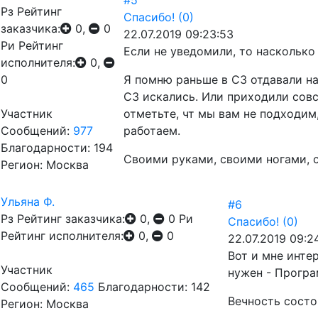
#5
Рз
Рейтинг
Спасибо!
(0)
заказчика:
0,
0
22.07.2019 09:23:53
Ри
Рейтинг
Если не уведомили, то насколько 
исполнителя:
0,
0
Я помню раньше в СЗ отдавали на
СЗ искались. Или приходили совс
Участник
отметьте, чт мы вам не подходим
Сообщений:
977
работаем.
Благодарности: 194
Своими руками, своими ногами, с
Регион: Москва
Ульяна Ф.
#6
Рз
Рейтинг заказчика:
0,
0
Ри
Спасибо!
(0)
Рейтинг исполнителя:
0,
0
22.07.2019 09:2
Вот и мне инте
Участник
нужен - Програ
Сообщений:
465
Благодарности: 142
Вечность состо
Регион: Москва