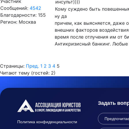
Участник
инсульт))))
Сообщений:
4542
Кому суждено быть повешенным,
Благодарности: 155
ну да
Регион: Москва
причем, как выясняется, даже о
внешних факторов воздействия 
время после отлучения им от б
Антикризисный банкинг. Любые 
Страницы:
Пред.
1
2
3
4
5
Читают тему (гостей:
2
)
Задать воп
Политика конфиденциальности