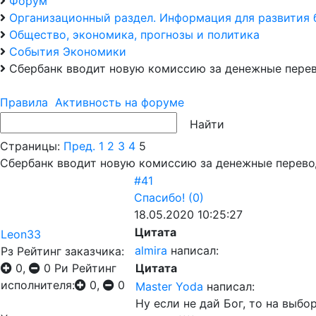
Форум
Организационный раздел. Информация для развития 
Общество, экономика, прогнозы и политика
События Экономики
Сбербанк вводит новую комиссию за денежные перев
Правила
Активность на форуме
Страницы:
Пред.
1
2
3
4
5
Сбербанк вводит новую комиссию за денежные перево
#41
Спасибо!
(0)
18.05.2020 10:25:27
Цитата
Leon33
almira
написал:
Рз
Рейтинг заказчика:
0,
0
Ри
Рейтинг
Цитата
исполнителя:
0,
0
Master Yoda
написал:
Ну если не дай Бог, то на выбо