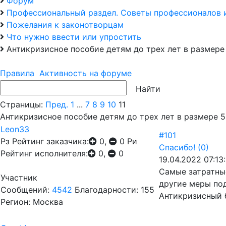
Форум
Профессиональный раздел. Советы профессионалов 
Пожелания к законотворцам
Что нужно ввести или упростить
Антикризисное пособие детям до трех лет в размере
Правила
Активность на форуме
Страницы:
Пред.
1
...
7
8
9
10
11
Антикризисное пособие детям до трех лет в размере 
Leon33
#101
Рз
Рейтинг заказчика:
0,
0
Ри
Спасибо!
(0)
Рейтинг исполнителя:
0,
0
19.04.2022 07:13
Самые затратные
Участник
другие меры по
Сообщений:
4542
Благодарности: 155
Антикризисный б
Регион: Москва