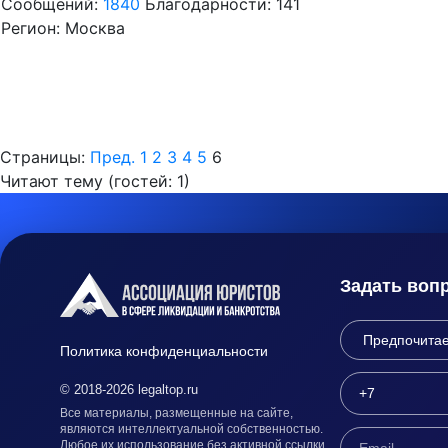
Сообщений:
1840
Благодарности: 141
Регион: Москва
Страницы:
Пред.
1
2
3
4
5
6
Читают тему (гостей:
1
)
Задать воп
Политика конфиденциальности
© 2018-2026 legaltop.ru
Все материалы, размещенные на сайте,
являются интеллектуальной собственностью.
Любое их использование без активной ссылки