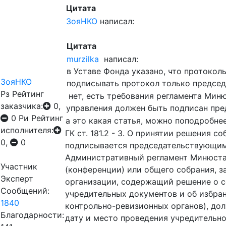
Цитата
ЗояНКО
написал:
Цитата
murzilka
написал:
в Уставе Фонда указано, что протоко
ЗояНКО
подписывать протокол только председ
Рз
Рейтинг
нет, есть требования регламента Миню
заказчика:
0,
управления должен быть подписан пре
0
Ри
Рейтинг
а это какая статья, можно поподробне
исполнителя:
ГК ст. 181.2 - 3. О принятии решения 
0,
0
подписывается председательствующим 
Административный регламент Минюста 
Участник
(конференции) или общего собрания, з
Эксперт
организации, содержащий решение о с
Сообщений:
учредительных документов и об избра
1840
контрольно-ревизионных органов), до
Благодарности:
дату и место проведения учредительно