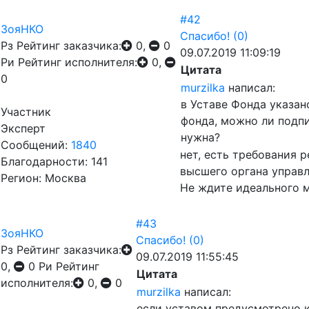
#42
ЗояНКО
Спасибо!
(0)
Рз
Рейтинг заказчика:
0,
0
09.07.2019 11:09:19
Ри
Рейтинг исполнителя:
0,
Цитата
0
murzilka
написал:
в Уставе Фонда указа
Участник
фонда, можно ли подп
Эксперт
нужна?
Сообщений:
1840
нет, есть требования 
Благодарности: 141
высшего органа управ
Регион: Москва
Не ждите идеального 
#43
ЗояНКО
Спасибо!
(0)
Рз
Рейтинг заказчика:
09.07.2019 11:55:45
0,
0
Ри
Рейтинг
Цитата
исполнителя:
0,
0
murzilka
написал:
если уставом предусмотрено ко