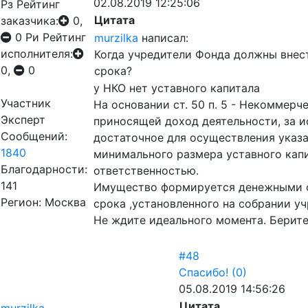
02.08.2019 12:25:06
Рз
Рейтинг
Цитата
заказчика:
0,
0
Ри
Рейтинг
murzilka
написал:
исполнителя:
Когда учредители Фонда должны внест
0,
0
срока?
у НКО нет уставного капитала
Участник
На основании ст. 50 п. 5 - Некоммер
Эксперт
приносящей доход деятельности, за и
Сообщений:
достаточное для осуществления указ
1840
минимального размера уставного капи
Благодарности:
ответственностью.
141
Имущество формируется денежными ср
Регион: Москва
срока ,установленного на собрании уч
Не ждите идеального момента. Берит
#48
Спасибо!
(0)
05.08.2019 14:56:26
Цитата