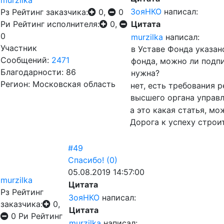
murzilka
ЗояНКО
написал:
Рз
Рейтинг заказчика:
0,
0
Ри
Рейтинг исполнителя:
0,
Цитата
0
murzilka
написал:
Участник
в Уставе Фонда указа
Сообщений:
2471
фонда, можно ли подп
Благодарности: 86
нужна?
Регион: Московская область
нет, есть требования 
высшего органа управ
а это какая статья, м
Дорога к успеху строи
#49
Спасибо!
(0)
05.08.2019 14:57:00
murzilka
Цитата
Рз
Рейтинг
ЗояНКО
написал:
заказчика:
0,
Цитата
0
Ри
Рейтинг
murzilka
написал: