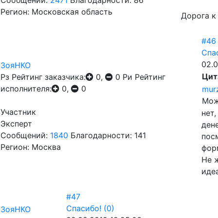
Сообщений:
2471
Благодарности: 86
Регион: Московская область
Дорога к
#46
Спа
02.0
ЗояНКО
Цит
Рз
Рейтинг заказчика:
0,
0
Ри
Рейтинг
исполнителя:
0,
0
murz
Мож
Участник
нет,
Эксперт
ден
Сообщений:
1840
Благодарности: 141
пос
Регион: Москва
фор
Не 
иде
#47
Спасибо!
(0)
ЗояНКО