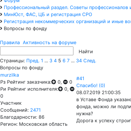
Форум
Профессиональный раздел. Советы профессионалов 
МинЮст, ФАС, ЦБ и регистрация СРО
Регистрация некоммерческих организаций и иные в
Вопросы по фонду
Правила
Активность на форуме
Страницы:
Пред.
1
...
3
4
5
6
7
...
34
След.
Вопросы по фонду
murzilka
#41
Рз
Рейтинг заказчика:
0,
0
Спасибо!
(0)
Ри
Рейтинг исполнителя:
0,
08.07.2019 21:00:35
0
в Уставе Фонда указа
Участник
фонда, можно ли подпи
Сообщений:
2471
нужна?
Благодарности: 86
Дорога к успеху строи
Регион: Московская область