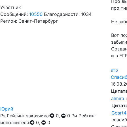
Про вы
Участник
про ти
Сообщений:
10550
Благодарности: 1034
Регион: Санкт-Петербург
Не заб
Вот по
забыли
Создан
и в Е
#12
Спасиб
16.08.2
Цитат
almira
н
Цитат
Юрий
Gosrt4
Рз
Рейтинг заказчика:
0,
0
Ри
Рейтинг
спасиб
исполнителя:
0,
0
Они мн