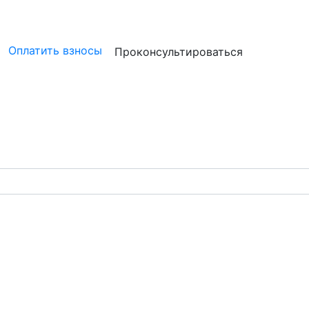
ристам
Бизнесу
Бухгалтерам и аудиторам
Профессион
Оплатить взносы
Проконсультироваться