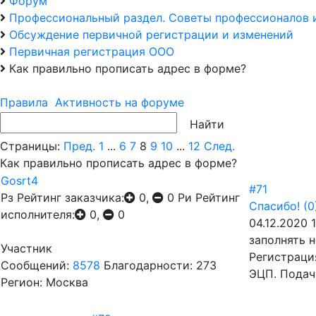
Форум
Профессиональный раздел. Советы профессионалов 
Обсуждение первичной регистрации и изменений
Первичная регистрация ООО
Как правильно прописать адрес в форме?
Правила
Активность на форуме
Страницы:
Пред.
1
...
6
7
8
9
10
...
12
След.
Как правильно прописать адрес в форме?
Gosrt4
#71
Рз
Рейтинг заказчика:
0,
0
Ри
Рейтинг
Спасибо!
(0
исполнителя:
0,
0
04.12.2020 1
заполнять н
Участник
Регистраци
Сообщений:
8578
Благодарности: 273
ЭЦП. Подач
Регион: Москва