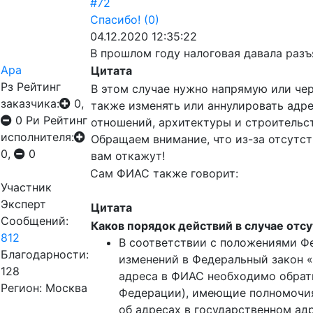
#72
Спасибо!
(0)
04.12.2020 12:35:22
В прошлом году налоговая давала разъ
Ара
Цитата
Рз
Рейтинг
В этом случае нужно напрямую или че
заказчика:
0,
также изменять или аннулировать адр
0
Ри
Рейтинг
отношений, архитектуры и строительст
исполнителя:
Обращаем внимание, что из-за отсутст
0,
0
вам откажут!
Сам ФИАС также говорит:
Участник
Эксперт
Цитата
Сообщений:
Каков порядок действий в случае отс
812
В соответствии с положениями Фе
Благодарности:
изменений в Федеральный закон 
128
адреса в ФИАС необходимо обрати
Регион: Москва
Федерации), имеющие полномочия 
об адресах в государственном ад