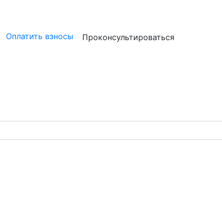
ристам
Бизнесу
Бухгалтерам и аудиторам
Профессион
Оплатить взносы
Проконсультироваться